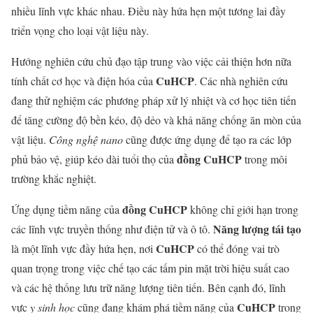
nhiều lĩnh vực khác nhau. Điều này hứa hẹn một tương lai đầy
triển vọng cho loại vật liệu này.
Hướng nghiên cứu chủ đạo tập trung vào việc cải thiện hơn nữa
CuHCP
tính chất cơ học và điện hóa của
. Các nhà nghiên cứu
đang thử nghiệm các phương pháp xử lý nhiệt và cơ học tiên tiến
để tăng cường độ bền kéo, độ dẻo và khả năng chống ăn mòn của
vật liệu.
Công nghệ nano
cũng được ứng dụng để tạo ra các lớp
đồng CuHCP
phủ bảo vệ, giúp kéo dài tuổi thọ của
trong môi
trường khắc nghiệt.
đồng CuHCP
Ứng dụng tiềm năng của
không chỉ giới hạn trong
Năng lượng tái tạo
các lĩnh vực truyền thống như điện tử và ô tô.
CuHCP
là một lĩnh vực đầy hứa hẹn, nơi
có thể đóng vai trò
quan trọng trong việc chế tạo các tấm pin mặt trời hiệu suất cao
và các hệ thống lưu trữ năng lượng tiên tiến. Bên cạnh đó, lĩnh
CuHCP
vực
y sinh học
cũng đang khám phá tiềm năng của
trong