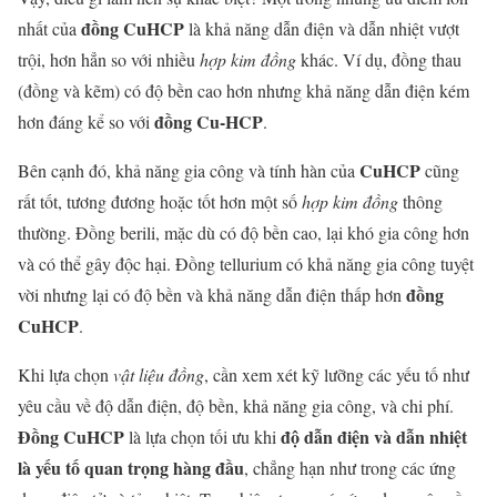
đồng CuHCP
nhất của
là khả năng dẫn điện và dẫn nhiệt vượt
trội, hơn hẳn so với nhiều
hợp kim đồng
khác. Ví dụ, đồng thau
(đồng và kẽm) có độ bền cao hơn nhưng khả năng dẫn điện kém
đồng Cu-HCP
hơn đáng kể so với
.
CuHCP
Bên cạnh đó, khả năng gia công và tính hàn của
cũng
rất tốt, tương đương hoặc tốt hơn một số
hợp kim đồng
thông
thường. Đồng berili, mặc dù có độ bền cao, lại khó gia công hơn
và có thể gây độc hại. Đồng tellurium có khả năng gia công tuyệt
đồng
vời nhưng lại có độ bền và khả năng dẫn điện thấp hơn
CuHCP
.
Khi lựa chọn
vật liệu đồng
, cần xem xét kỹ lưỡng các yếu tố như
yêu cầu về độ dẫn điện, độ bền, khả năng gia công, và chi phí.
Đồng CuHCP
độ dẫn điện và dẫn nhiệt
là lựa chọn tối ưu khi
là yếu tố quan trọng hàng đầu
, chẳng hạn như trong các ứng