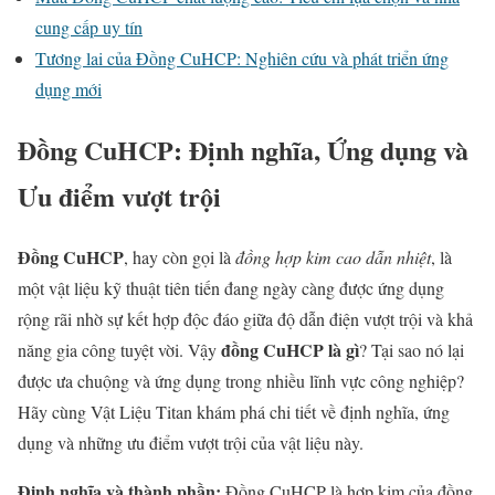
cung cấp uy tín
Tương lai của Đồng CuHCP: Nghiên cứu và phát triển ứng
dụng mới
Đồng CuHCP: Định nghĩa, Ứng dụng và
Ưu điểm vượt trội
Đồng CuHCP
, hay còn gọi là
đồng hợp kim cao dẫn nhiệt
, là
một vật liệu kỹ thuật tiên tiến đang ngày càng được ứng dụng
rộng rãi nhờ sự kết hợp độc đáo giữa độ dẫn điện vượt trội và khả
đồng CuHCP là gì
năng gia công tuyệt vời. Vậy
? Tại sao nó lại
được ưa chuộng và ứng dụng trong nhiều lĩnh vực công nghiệp?
Hãy cùng Vật Liệu Titan khám phá chi tiết về định nghĩa, ứng
dụng và những ưu điểm vượt trội của vật liệu này.
Định nghĩa và thành phần:
Đồng CuHCP là hợp kim của đồng