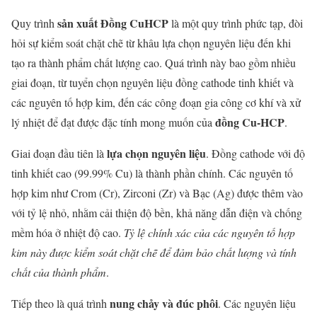
sản xuất Đồng CuHCP
Quy trình
là một quy trình phức tạp, đòi
hỏi sự kiểm soát chặt chẽ từ khâu lựa chọn nguyên liệu đến khi
tạo ra thành phẩm chất lượng cao. Quá trình này bao gồm nhiều
giai đoạn, từ tuyển chọn nguyên liệu đồng cathode tinh khiết và
các nguyên tố hợp kim, đến các công đoạn gia công cơ khí và xử
đồng Cu-HCP
lý nhiệt để đạt được đặc tính mong muốn của
.
lựa chọn nguyên liệu
Giai đoạn đầu tiên là
. Đồng cathode với độ
tinh khiết cao (99.99% Cu) là thành phần chính. Các nguyên tố
hợp kim như Crom (Cr), Zirconi (Zr) và Bạc (Ag) được thêm vào
với tỷ lệ nhỏ, nhằm cải thiện độ bền, khả năng dẫn điện và chống
mềm hóa ở nhiệt độ cao.
Tỷ lệ chính xác của các nguyên tố hợp
kim này được kiểm soát chặt chẽ để đảm bảo chất lượng và tính
chất của thành phẩm
.
nung chảy và đúc phôi
Tiếp theo là quá trình
. Các nguyên liệu