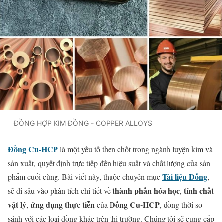
ĐỒNG HỢP KIM ĐỒNG - COPPER ALLOYS
Đồng Cu-HCP
là một yếu tố then chốt trong ngành luyện kim và
sản xuất, quyết định trực tiếp đến hiệu suất và chất lượng của sản
Tài liệu Đồng
phẩm cuối cùng. Bài viết này, thuộc chuyên mục
,
thành phần hóa học
tính chất
sẽ đi sâu vào phân tích chi tiết về
,
vật lý
ứng dụng thực tiễn
Đồng Cu-HCP
,
của
, đồng thời so
sánh với các loại đồng khác trên thị trường. Chúng tôi sẽ cung cấp