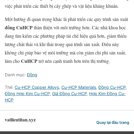
việc phát triển các thiết bị cấy ghép và vật liệu kháng khuẩn.
Một hướng đi quan trọng khác là phát triển các quy trình sản xuất
đồng CuHCP
thân thiện với môi trường hơn. Các nhà khoa học
đang tìm kiếm các phương pháp tái chế hiệu quả hơn, giảm thiểu
lượng chất thải và khí thải trong quá trình sản xuất. Điều này
không chỉ giúp bảo vệ môi trường mà còn giảm chi phí sản xuất,
CuHCP
làm cho
trở nên cạnh tranh hơn trên thị trường.
Danh mục:
Đồng
Thẻ:
Cu-HCP Copper Alloys
,
Cu-HCP Materials
,
Đồng Cu-HCP
,
Đồng Hợp Kim Cu-HCP
,
Giá Đồng Cu-HCP
,
Hợp Kim Đồng Cu-
HCP
vatlieutitan.xyz
Quay lại đầu trang