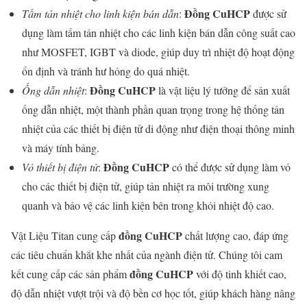
Đồng CuHCP
Tấm tản nhiệt cho linh kiện bán dẫn
:
được sử
dụng làm tấm tản nhiệt cho các linh kiện bán dẫn công suất cao
như MOSFET, IGBT và diode, giúp duy trì nhiệt độ hoạt động
ổn định và tránh hư hỏng do quá nhiệt.
Đồng CuHCP
Ống dẫn nhiệt
:
là vật liệu lý tưởng để sản xuất
ống dẫn nhiệt, một thành phần quan trọng trong hệ thống tản
nhiệt của các thiết bị điện tử di động như điện thoại thông minh
và máy tính bảng.
Đồng CuHCP
Vỏ thiết bị điện tử
:
có thể được sử dụng làm vỏ
cho các thiết bị điện tử, giúp tản nhiệt ra môi trường xung
quanh và bảo vệ các linh kiện bên trong khỏi nhiệt độ cao.
đồng CuHCP
Vật Liệu Titan cung cấp
chất lượng cao, đáp ứng
các tiêu chuẩn khắt khe nhất của ngành điện tử. Chúng tôi cam
đồng CuHCP
kết cung cấp các sản phẩm
với độ tinh khiết cao,
độ dẫn nhiệt vượt trội và độ bền cơ học tốt, giúp khách hàng nâng