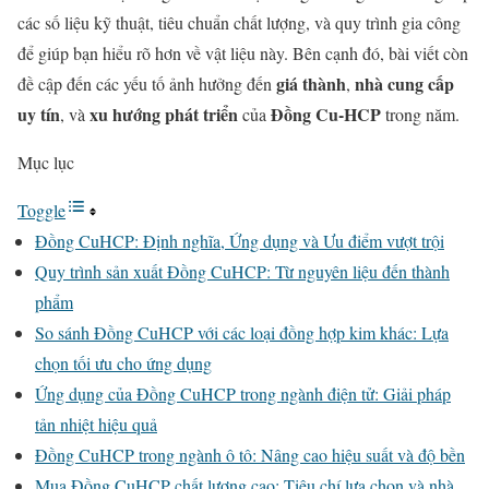
các số liệu kỹ thuật, tiêu chuẩn chất lượng, và quy trình gia công
để giúp bạn hiểu rõ hơn về vật liệu này. Bên cạnh đó, bài viết còn
giá thành
nhà cung cấp
đề cập đến các yếu tố ảnh hưởng đến
,
uy tín
xu hướng phát triển
Đồng Cu-HCP
, và
của
trong năm.
Mục lục
Toggle
Đồng CuHCP: Định nghĩa, Ứng dụng và Ưu điểm vượt trội
Quy trình sản xuất Đồng CuHCP: Từ nguyên liệu đến thành
phẩm
So sánh Đồng CuHCP với các loại đồng hợp kim khác: Lựa
chọn tối ưu cho ứng dụng
Ứng dụng của Đồng CuHCP trong ngành điện tử: Giải pháp
tản nhiệt hiệu quả
Đồng CuHCP trong ngành ô tô: Nâng cao hiệu suất và độ bền
Mua Đồng CuHCP chất lượng cao: Tiêu chí lựa chọn và nhà