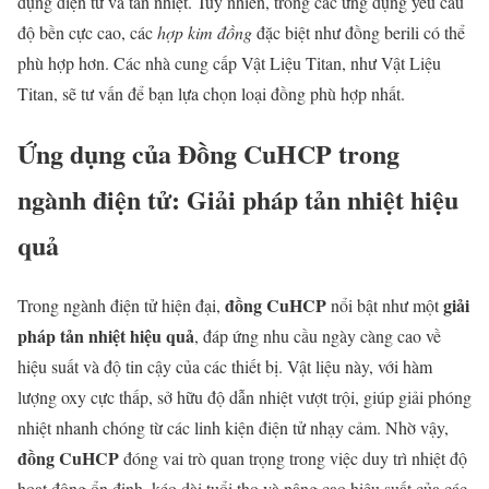
dụng điện tử và tản nhiệt. Tuy nhiên, trong các ứng dụng yêu cầu
độ bền cực cao, các
hợp kim đồng
đặc biệt như đồng berili có thể
phù hợp hơn. Các nhà cung cấp Vật Liệu Titan, như Vật Liệu
Titan, sẽ tư vấn để bạn lựa chọn loại đồng phù hợp nhất.
Ứng dụng của Đồng CuHCP trong
ngành điện tử: Giải pháp tản nhiệt hiệu
quả
đồng CuHCP
giải
Trong ngành điện tử hiện đại,
nổi bật như một
pháp tản nhiệt hiệu quả
, đáp ứng nhu cầu ngày càng cao về
hiệu suất và độ tin cậy của các thiết bị. Vật liệu này, với hàm
lượng oxy cực thấp, sở hữu độ dẫn nhiệt vượt trội, giúp giải phóng
nhiệt nhanh chóng từ các linh kiện điện tử nhạy cảm. Nhờ vậy,
đồng CuHCP
đóng vai trò quan trọng trong việc duy trì nhiệt độ
hoạt động ổn định, kéo dài tuổi thọ và nâng cao hiệu suất của các