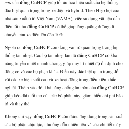
đồng CuHCP
cao
của
giúp tối ưu hóa hiệu suất của hệ thống,
đặc biệt quan trọng trong xe điện và hybrid. Theo Hiệp hội các
nhà sản xuất ô tô Việt Nam (VAMA), việc sử dụng vật liệu dẫn
đồng CuHCP
điện tốt như
có thể giúp tăng quãng đường di
chuyển của xe điện lên đến 10%.
đồng CuHCP
Ngoài ra,
còn đóng vai trò quan trọng trong hệ
đồng CuHCP
thống tản nhiệt. Các bộ tản nhiệt làm từ
có khả
năng truyền nhiệt nhanh chóng, giúp duy trì nhiệt độ ổn định cho
động cơ và các bộ phận khác. Điều này đặc biệt quan trọng đối
với các xe hiệu suất cao và xe hoạt động trong điều kiện khắc
đồng CuHCP
nghiệt. Thêm vào đó, khả năng chống ăn mòn của
giúp kéo dài tuổi thọ của các bộ phận này, giảm thiểu chi phí bảo
trì và thay thế.
đồng CuHCP
Không chỉ vậy,
còn được ứng dụng trong sản xuất
các bộ phận chịu lực, như ống dẫn nhiên liệu và các chi tiết máy