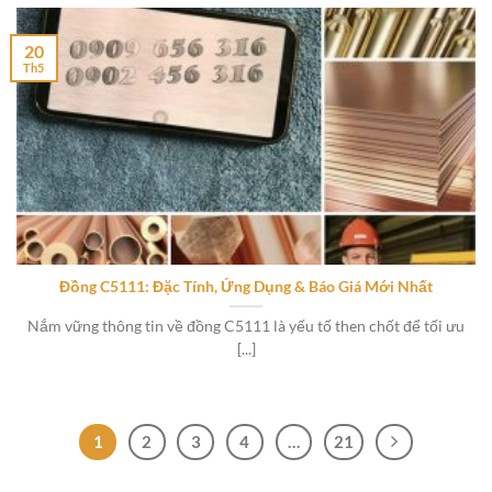
20
Th5
Đồng C5111: Đặc Tính, Ứng Dụng & Báo Giá Mới Nhất
Nắm vững thông tin về đồng C5111 là yếu tố then chốt để tối ưu
[...]
1
2
3
4
…
21