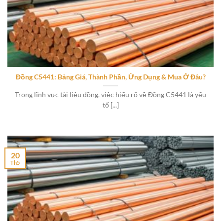
Đồng C5441: Bảng Giá, Thành Phần, Ứng Dụng & Mua Ở Đâu?
Trong lĩnh vực tài liệu đồng, việc hiểu rõ về Đồng C5441 là yếu
tố [...]
20
Th5