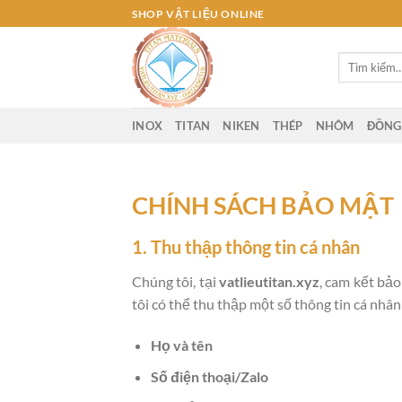
Bỏ
SHOP VẬT LIỆU ONLINE
qua
nội
Tìm
dung
kiếm:
INOX
TITAN
NIKEN
THÉP
NHÔM
ĐỒNG
CHÍNH SÁCH BẢO MẬT
1. Thu thập thông tin cá nhân
Chúng tôi, tại
vatlieutitan.xyz
, cam kết bảo
tôi có thể thu thập một số thông tin cá nhân
Họ và tên
Số điện thoại/Zalo