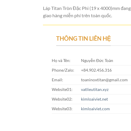
Láp Titan Tròn Đặc Phi (19 x 4000)mm đang c
giao hàng miễn phí trên toàn quốc.
THÔNG TIN LIÊN HỆ
Họ và Tên:
Nguyễn Đức Toàn
Phone/Zalo:
+84.902.456.316
Email:
toaninoxtitan@gmail.com
Website01:
vatlieutitan.xyz
Website02:
kimloaiviet.net
Website03:
kimloaiviet.com