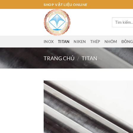
Bỏ
SHOP VẬT LIỆU ONLINE
qua
nội
Tìm
dung
kiếm:
INOX
TITAN
NIKEN
THÉP
NHÔM
ĐỒNG
TRANG CHỦ
/
TITAN