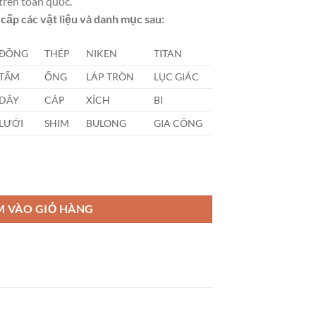
trên toàn quốc.
cấp các vật liệu và danh mục sau:
ĐỒNG
THÉP
NIKEN
TITAN
TẤM
ỐNG
LÁP TRÒN
LỤC GIÁC
DÂY
CÁP
XÍCH
BI
LƯỚI
SHIM
BULONG
GIA CÔNG
00)mm số lượng
M VÀO GIỎ HÀNG