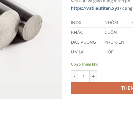
yêu cầu và giao hàng miễn phí 
https://vatlieutitan.xyz/
cung 
INOX
NHÔM
KHÁC
CUỘN
ĐẶC VUÔNG
PHỤ KIỆN
U V LA
HỘP
Còn 5 trong kho
Láp Titan Tròn Đặc Phi (19 x 40
THÊ