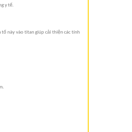
g y tế.
tố này vào titan giúp cải thiện các tính
m.