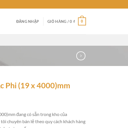
0
ĐĂNG NHẬP
GIỎ HÀNG /
0
₫
ặc Phi (19 x 4000)mm
4000)mm đang có sẵn trong kho của
g tôi chuyên bán lẻ theo quy cách khách hàng