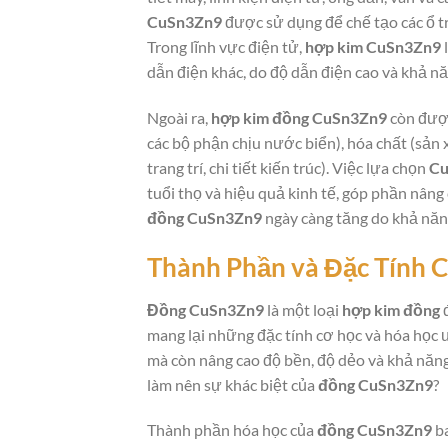
CuSn3Zn9
được sử dụng để chế tạo các ổ tr
Trong lĩnh vực điện tử,
hợp kim CuSn3Zn9
l
dẫn điện khác, do độ dẫn điện cao và khả n
Ngoài ra,
hợp kim đồng CuSn3Zn9
còn được
các bộ phận chịu nước biển), hóa chất (sản 
trang trí, chi tiết kiến trúc). Việc lựa chọn
Cu
tuổi thọ và hiệu quả kinh tế, góp phần nâng
đồng CuSn3Zn9
ngày càng tăng do khả năn
Thành Phần và Đặc Tính 
Đồng CuSn3Zn9
là một loại
hợp kim đồng
đ
mang lại những đặc tính cơ học và hóa học 
mà còn nâng cao độ bền, độ dẻo và khả năng 
làm nên sự khác biệt của
đồng CuSn3Zn9
?
Thành phần hóa học của
đồng CuSn3Zn9
ba