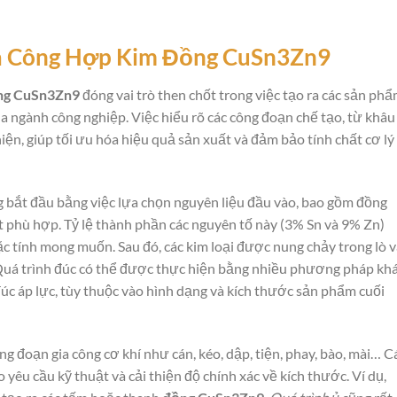
ia Công Hợp Kim Đồng CuSn3Zn9
ồng CuSn3Zn9
đóng vai trò then chốt trong việc tạo ra các sản ph
a ngành công nghiệp. Việc hiểu rõ các công đoạn chế tạo, từ khâu
ện, giúp tối ưu hóa hiệu quả sản xuất và đảm bảo tính chất cơ lý
bắt đầu bằng việc lựa chọn nguyên liệu đầu vào, bao gồm đồng
iết phù hợp. Tỷ lệ thành phần các nguyên tố này (3% Sn và 9% Zn)
c tính mong muốn. Sau đó, các kim loại được nung chảy trong lò v
Quá trình đúc có thể được thực hiện bằng nhiều phương pháp kh
đúc áp lực, tùy thuộc vào hình dạng và kích thước sản phẩm cuối
ng đoạn gia công cơ khí như cán, kéo, dập, tiện, phay, bào, mài… C
yêu cầu kỹ thuật và cải thiện độ chính xác về kích thước. Ví dụ,