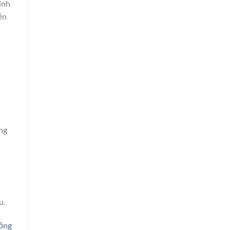
ính
ện
ng
u.
đồng