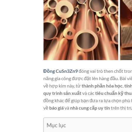
Đồng CuSn3Zn9
đóng vai trò then chốt tro
năng gia công được đặt lên hàng đầu. Bài v
về hợp kim này, từ
thành phần hóa học
,
tín
quy trình sản xuất
và các
tiêu chuẩn kỹ thu
đồng khác để giúp bạn đưa ra lựa chọn phù h
về
báo giá
và
nhà cung cấp uy tín
trên thị t
Mục lục