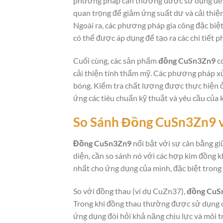
phương pháp cán thường được sử dụng để 
quan trọng để giảm ứng suất dư và cải thiện 
Ngoài ra, các phương pháp gia công đặc biệt
có thể được áp dụng để tạo ra các chi tiết p
Cuối cùng, các sản phẩm
đồng CuSn3Zn9
có
cải thiện tính thẩm mỹ. Các phương pháp xử
bóng. Kiểm tra chất lượng được thực hiện 
ứng các tiêu chuẩn kỹ thuật và yêu cầu của 
So Sánh
Đồng CuSn3Zn9
v
Đồng CuSn3Zn9
nổi bật với sự cân bằng gi
diện, cần so sánh nó với các hợp kim đồng k
nhất cho ứng dụng của mình, đặc biệt trong
So với đồng thau (ví dụ CuZn37),
đồng CuS
Trong khi đồng thau thường được sử dụng ch
ứng dụng đòi hỏi khả năng chịu lực và môi t