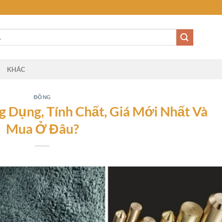
KHÁC
ĐỒNG
 Dụng, Tính Chất, Giá Mới Nhất Và
Mua Ở Đâu?