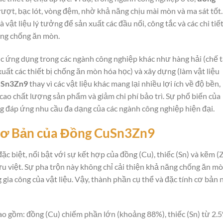
ượt, bạc lót, vòng đệm, nhờ khả năng chịu mài mòn và ma sát tốt.
à vật liệu lý tưởng để sản xuất các đầu nối, công tắc và các chi tiế
ăng chống ăn mòn.
 ứng dụng trong các ngành công nghiệp khác như hàng hải (chế 
xuất các thiết bị chống ăn mòn hóa học) và xây dựng (làm vật liệu
Sn3Zn9
thay vì các vật liệu khác mang lại nhiều lợi ích về độ bền,
 cao chất lượng sản phẩm và giảm chi phí bảo trì. Sự phổ biến của
g đáp ứng nhu cầu đa dạng của các ngành công nghiệp hiện đại.
Cơ Bản của Đồng CuSn3Zn9
ặc biệt, nổi bật với sự kết hợp của đồng (Cu), thiếc (Sn) và kẽm (Z
ưu việt. Sự pha trộn này không chỉ cải thiện khả năng chống ăn m
gia công của vật liệu. Vậy, thành phần cụ thể và đặc tính cơ bản 
o gồm: đồng (Cu) chiếm phần lớn (khoảng 88%), thiếc (Sn) từ 2.