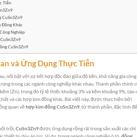
c Tiễn
Sn3Zn9
ng CuSn3Zn9
m Đồng Khác
 Công Nghiệp
g CuSn3Zn9
 Đồng CuSn3Zn9
an và Ứng Dụng Thực Tiễn
au, nổi bật với sự kết hợp độc đáo giữa độ bền, khả năng gia công
rọng trong các ngành công nghiệp khác nhau. Thành phần chính 
 kẽm (Zn), trong đó tỷ lệ thiếc khoảng 3% và kẽm khoảng 9%, tạo 
hất và các hợp kim đồng khác. Bài viết này, được thực hiện bởi
 tổng quan về
hợp kim đồng CuSn3Zn9
, từ thành phần, đặc tính đ
ổi trội,
CuSn3Zn9
được ứng dụng rộng rãi trong sản xuất các chi
ác thiết bị chịu áp lực. Ví dụ, trong ngành công nghiệp ô tô,
đồng