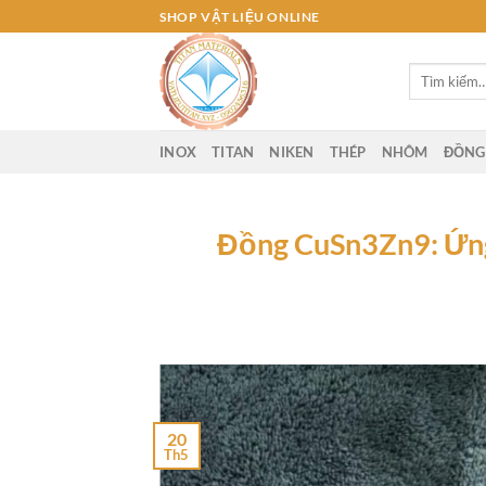
Bỏ
SHOP VẬT LIỆU ONLINE
qua
nội
Tìm
dung
kiếm:
INOX
TITAN
NIKEN
THÉP
NHÔM
ĐỒNG
Đồng CuSn3Zn9: Ứng
20
Th5