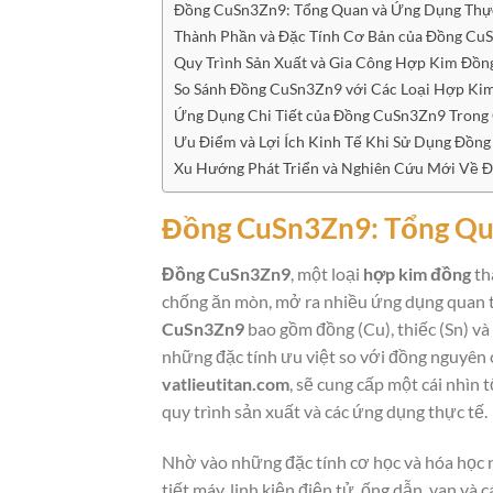
Đồng CuSn3Zn9: Tổng Quan và Ứng Dụng Thự
Thành Phần và Đặc Tính Cơ Bản của Đồng Cu
Quy Trình Sản Xuất và Gia Công Hợp Kim Đồ
So Sánh Đồng CuSn3Zn9 với Các Loại Hợp Ki
Ứng Dụng Chi Tiết của Đồng CuSn3Zn9 Trong
Ưu Điểm và Lợi Ích Kinh Tế Khi Sử Dụng Đồn
Xu Hướng Phát Triển và Nghiên Cứu Mới Về
Đồng CuSn3Zn9: Tổng Qu
Đồng CuSn3Zn9
, một loại
hợp kim đồng
th
chống ăn mòn, mở ra nhiều ứng dụng quan t
CuSn3Zn9
bao gồm đồng (Cu), thiếc (Sn) và
những đặc tính ưu việt so với đồng nguyên c
vatlieutitan.com
, sẽ cung cấp một cái nhìn
quy trình sản xuất và các ứng dụng thực tế.
Nhờ vào những đặc tính cơ học và hóa học n
tiết máy, linh kiện điện tử, ống dẫn, van và c