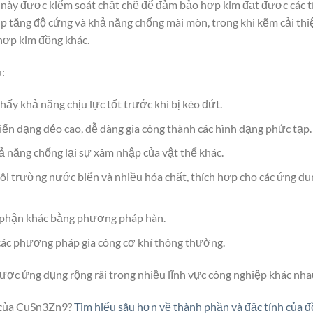
ệ này được kiểm soát chặt chẽ để đảm bảo hợp kim đạt được các t
p tăng độ cứng và khả năng chống mài mòn, trong khi kẽm cải thi
 hợp kim đồng khác.
:
y khả năng chịu lực tốt trước khi bị kéo đứt.
iến dạng dẻo cao, dễ dàng gia công thành các hình dạng phức tạp.
ả năng chống lại sự xâm nhập của vật thể khác.
ôi trường nước biển và nhiều hóa chất, thích hợp cho các ứng dụ
bộ phận khác bằng phương pháp hàn.
 các phương pháp gia công cơ khí thông thường.
ược ứng dụng rộng rãi trong nhiều lĩnh vực công nghiệp khác nha
t của CuSn3Zn9?
Tìm hiểu sâu hơn về thành phần và đặc tính của 