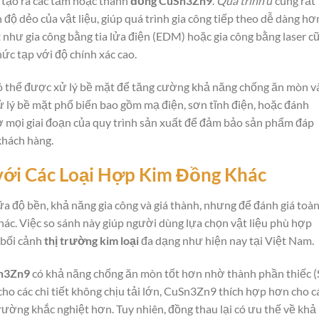
tạo ra các tấm hoặc thanh
đồng CuSn3Zn9
.
Quá trình ủ
cũng rất
độ dẻo của vật liệu, giúp quá trình gia công tiếp theo dễ dàng hơ
 như gia công bằng tia lửa điện (EDM) hoặc gia công bằng laser c
hức tạp với độ chính xác cao.
 thể được xử lý bề mặt để tăng cường khả năng chống ăn mòn v
 lý bề mặt phổ biến bao gồm mạ điện, sơn tĩnh điện, hoặc đánh
ở mọi giai đoạn của quy trình sản xuất để đảm bảo sản phẩm đáp
khách hàng.
ới Các Loại Hợp Kim Đồng Khác
ữa độ bền, khả năng gia công và giá thành, nhưng để đánh giá toà
hác. Việc so sánh này giúp người dùng lựa chọn vật liệu phù hợp
 bối cảnh
thị trường kim loại
đa dạng như hiện nay tại Việt Nam.
n3Zn9
có khả năng chống ăn mòn tốt hơn nhờ thành phần thiếc (
o các chi tiết không chịu tải lớn, CuSn3Zn9 thích hợp hơn cho c
rường khắc nghiệt hơn. Tuy nhiên, đồng thau lại có ưu thế về khả