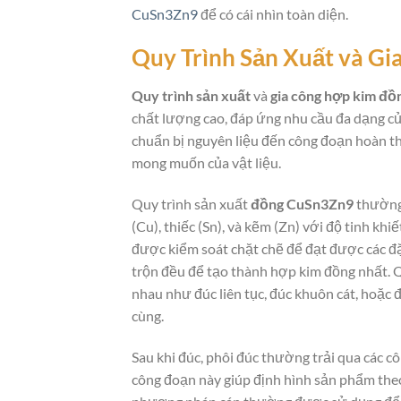
CuSn3Zn9
để có cái nhìn toàn diện.
Quy Trình Sản Xuất và G
Quy trình sản xuất
và
gia công hợp kim đ
chất lượng cao, đáp ứng nhu cầu đa dạng củ
chuẩn bị nguyên liệu đến công đoạn hoàn thi
mong muốn của vật liệu.
Quy trình sản xuất
đồng CuSn3Zn9
thường 
(Cu), thiếc (Sn), và kẽm (Zn) với độ tinh kh
được kiểm soát chặt chẽ để đạt được các đặ
trộn đều để tạo thành hợp kim đồng nhất. 
nhau như đúc liên tục, đúc khuôn cát, hoặc 
cùng.
Sau khi đúc, phôi đúc thường trải qua các cô
công đoạn này giúp định hình sản phẩm theo 