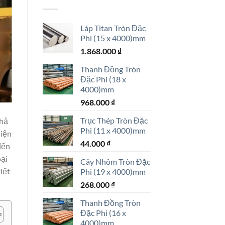
Láp Titan Tròn Đặc
Phi (15 x 4000)mm
1.868.000
₫
Thanh Đồng Tròn
Đặc Phi (18 x
4000)mm
968.000
₫
Trục Thép Tròn Đặc
khả
Phi (11 x 4000)mm
diện
44.000
₫
đến
oại
Cây Nhôm Tròn Đặc
iết
Phi (19 x 4000)mm
268.000
₫
Thanh Đồng Tròn
Đặc Phi (16 x
4000)mm