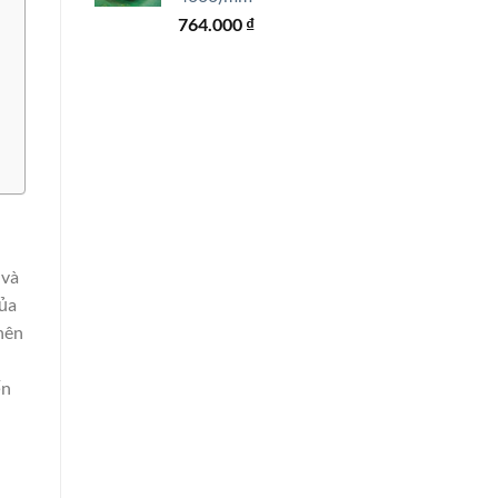
764.000
₫
 và
của
nên
ến