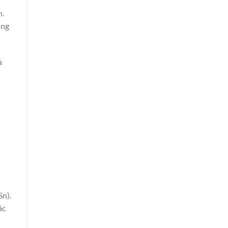
n.
ũng
à
n
Sn).
ác