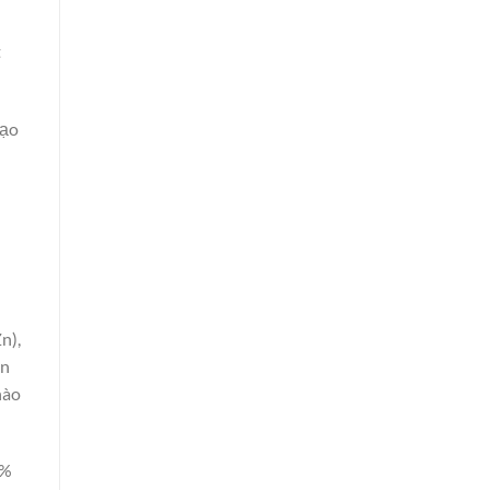
t
tạo
n),
òn
nào
5%