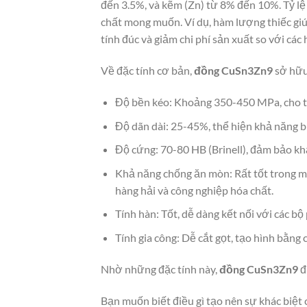
đến 3.5%, và kẽm (Zn) từ 8% đến 10%. Tỷ l
chất mong muốn. Ví dụ, hàm lượng thiếc giú
tính đúc và giảm chi phí sản xuất so với các
Về đặc tính cơ bản,
đồng CuSn3Zn9
sở hữu
Độ bền kéo: Khoảng 350-450 MPa, cho thấ
Độ dãn dài: 25-45%, thể hiện khả năng b
Độ cứng: 70-80 HB (Brinell), đảm bảo kh
Khả năng chống ăn mòn: Rất tốt trong m
hàng hải và công nghiệp hóa chất.
Tính hàn: Tốt, dễ dàng kết nối với các 
Tính gia công: Dễ cắt gọt, tạo hình bằng
Nhờ những đặc tính này,
đồng CuSn3Zn9
đ
Bạn muốn biết điều gì tạo nên sự khác biệ