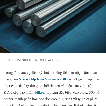
HỢP KIM NIKEN - NICKEL ALLOYS
Trong lĩnh vực vật liệu kỹ thuật, không thể phủ nhận tầm quan
Niken Hợp Kim Vascomax 300
trọng của
– một giải pháp then
chốt cho các ứng dụng đòi hỏi độ bền và hiệu suất vượt trội.
Niken
Được xếp vào nhóm
hợp kim đặc biệt, Vascomax 300 nổi
bật với thành phần hóa học độc đáo, quy trình xử lý nhiệt phức
tạp, và khả năng đạt được độ bền kéo cực cao. Bài viết này sẽ đi