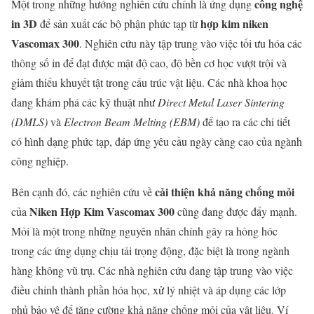
công nghệ
Một trong những hướng nghiên cứu chính là ứng dụng
in 3D
hợp kim niken
để sản xuất các bộ phận phức tạp từ
Vascomax 300
. Nghiên cứu này tập trung vào việc tối ưu hóa các
thông số in để đạt được mật độ cao, độ bền cơ học vượt trội và
giảm thiểu khuyết tật trong cấu trúc vật liệu. Các nhà khoa học
đang khám phá các kỹ thuật như
Direct Metal Laser Sintering
(DMLS)
và
Electron Beam Melting (EBM)
để tạo ra các chi tiết
có hình dạng phức tạp, đáp ứng yêu cầu ngày càng cao của ngành
công nghiệp.
cải thiện khả năng chống mỏi
Bên cạnh đó, các nghiên cứu về
Niken Hợp Kim Vascomax 300
của
cũng đang được đẩy mạnh.
Mỏi là một trong những nguyên nhân chính gây ra hỏng hóc
trong các ứng dụng chịu tải trọng động, đặc biệt là trong ngành
hàng không vũ trụ. Các nhà nghiên cứu đang tập trung vào việc
điều chỉnh thành phần hóa học, xử lý nhiệt và áp dụng các lớp
phủ bảo vệ để tăng cường khả năng chống mỏi của vật liệu. Ví