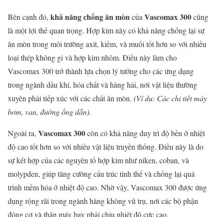
khả năng chống ăn mòn
Vascomax 300
Bên cạnh đó,
của
cũng
là một lợi thế quan trọng. Hợp kim này có khả năng chống lại sự
ăn mòn trong môi trường axit, kiềm, và muối tốt hơn so với nhiều
loại thép không gỉ và hợp kim nhôm. Điều này làm cho
Vascomax 300 trở thành lựa chọn lý tưởng cho các ứng dụng
trong ngành dầu khí, hóa chất và hàng hải, nơi vật liệu thường
xuyên phải tiếp xúc với các chất ăn mòn.
(Ví dụ: Các chi tiết máy
bơm, van, đường ống dẫn).
Vascomax 300
Ngoài ra,
còn có khả năng duy trì độ bền ở nhiệt
độ cao tốt hơn so với nhiều vật liệu truyền thống. Điều này là do
sự kết hợp của các nguyên tố hợp kim như niken, coban, và
molypden, giúp tăng cường cấu trúc tinh thể và chống lại quá
trình mềm hóa ở nhiệt độ cao. Nhờ vậy, Vascomax 300 được ứng
dụng rộng rãi trong ngành hàng không vũ trụ, nơi các bộ phận
động cơ và thân máy bay phải chịu nhiệt độ cực cao.