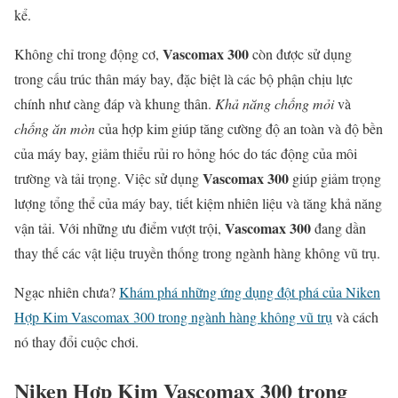
kể.
Vascomax 300
Không chỉ trong động cơ,
còn được sử dụng
trong cấu trúc thân máy bay, đặc biệt là các bộ phận chịu lực
chính như càng đáp và khung thân.
Khả năng chống mỏi
và
chống ăn mòn
của hợp kim giúp tăng cường độ an toàn và độ bền
của máy bay, giảm thiểu rủi ro hỏng hóc do tác động của môi
Vascomax 300
trường và tải trọng. Việc sử dụng
giúp giảm trọng
lượng tổng thể của máy bay, tiết kiệm nhiên liệu và tăng khả năng
Vascomax 300
vận tải. Với những ưu điểm vượt trội,
đang dần
thay thế các vật liệu truyền thống trong ngành hàng không vũ trụ.
Ngạc nhiên chưa?
Khám phá những ứng dụng đột phá của Niken
Hợp Kim Vascomax 300 trong ngành hàng không vũ trụ
và cách
nó thay đổi cuộc chơi.
Niken Hợp Kim Vascomax 300 trong