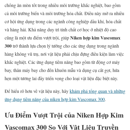
chống ăn mòn tốt trong nhiều môi trường khắc nghiệt, bao gồm
cả môi trường biển và môi trường hóa chất. Điều này mở ra nhiều
cơ hội ứng dụng trong các ngành công nghiệp dầu khí, hóa chất
và hàng hải. Khả năng duy trì tính chất cơ học ở nhiệt độ cao
Niken hợp kim Vascomax
cũng là một ưu điểm vượt trội, giúp
300
trở thành lựa chọn lý tưởng cho các ứng dụng trong ngành
hàng không vũ trụ, nơi vật liệu phải chịu đựng điều kiện làm việc
khắc nghiệt. Các ứng dụng tiềm năng bao gồm từ động cơ máy
bay, thân máy bay cho đến khuôn mẫu và dụng cụ cắt gọt, hứa
hẹn một tương lai đầy triển vọng cho loại vật liệu đặc biệt này.
Để hiểu rõ hơn về vật liệu này, hãy
khám phá tổng quan và những
ứng dụng tiềm năng của niken hợp kim Vascomax 300
.
Ưu Điểm Vượt Trội của Niken Hợp Kim
Vascomax 300 So Với Vật Liệu Truyền