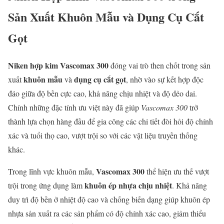
Sản Xuất Khuôn Mẫu và Dụng Cụ Cắt
Gọt
Niken hợp kim Vascomax 300
đóng vai trò then chốt trong sản
khuôn mẫu
dụng cụ cắt gọt
xuất
và
, nhờ vào sự kết hợp độc
đáo giữa độ bền cực cao, khả năng chịu nhiệt và độ dẻo dai.
Chính những đặc tính ưu việt này đã giúp
Vascomax 300
trở
thành lựa chọn hàng đầu để gia công các chi tiết đòi hỏi độ chính
xác và tuổi thọ cao, vượt trội so với các vật liệu truyền thống
khác.
Vascomax 300
Trong lĩnh vực khuôn mẫu,
thể hiện ưu thế vượt
khuôn ép nhựa chịu nhiệt
trội trong ứng dụng làm
. Khả năng
duy trì độ bền ở nhiệt độ cao và chống biến dạng giúp khuôn ép
nhựa sản xuất ra các sản phẩm có độ chính xác cao, giảm thiểu