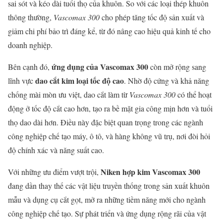
sai sót và kéo dài tuổi thọ của khuôn. So với các loại thép khuôn
thông thường,
Vascomax 300
cho phép tăng tốc độ sản xuất và
giảm chi phí bảo trì đáng kể, từ đó nâng cao hiệu quả kinh tế cho
doanh nghiệp.
ứng dụng của Vascomax 300
Bên cạnh đó,
còn mở rộng sang
dao cắt kim loại tốc độ cao
lĩnh vực
. Nhờ độ cứng và khả năng
chống mài mòn ưu việt, dao cắt làm từ
Vascomax 300
có thể hoạt
động ở tốc độ cắt cao hơn, tạo ra bề mặt gia công mịn hơn và tuổi
thọ dao dài hơn. Điều này đặc biệt quan trọng trong các ngành
công nghiệp chế tạo máy, ô tô, và hàng không vũ trụ, nơi đòi hỏi
độ chính xác và năng suất cao.
Niken hợp kim Vascomax 300
Với những ưu điểm vượt trội,
đang dần thay thế các vật liệu truyền thống trong sản xuất khuôn
mẫu và dụng cụ cắt gọt, mở ra những tiềm năng mới cho ngành
công nghiệp chế tạo. Sự phát triển và ứng dụng rộng rãi của vật