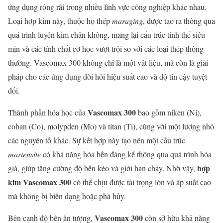
ứng dụng rộng rãi trong nhiều lĩnh vực công nghiệp khác nhau.
Loại hợp kim này, thuộc họ thép
maraging
, được tạo ra thông qua
quá trình luyện kim chân không, mang lại cấu trúc tinh thể siêu
mịn và các tính chất cơ học vượt trội so với các loại thép thông
thường. Vascomax 300 không chỉ là một vật liệu, mà còn là giải
pháp cho các ứng dụng đòi hỏi hiệu suất cao và độ tin cậy tuyệt
đối.
Vascomax 300
Thành phần hóa học của
bao gồm niken (Ni),
coban (Co), molypden (Mo) và titan (Ti), cùng với một lượng nhỏ
các nguyên tố khác. Sự kết hợp này tạo nên một cấu trúc
martensite
có khả năng hóa bền đáng kể thông qua quá trình hóa
hợp
già, giúp tăng cường độ bền kéo và giới hạn chảy. Nhờ vậy,
kim Vascomax 300
có thể chịu được tải trọng lớn và áp suất cao
mà không bị biến dạng hoặc phá hủy.
Vascomax 300
Bên cạnh độ bền ấn tượng,
còn sở hữu khả năng