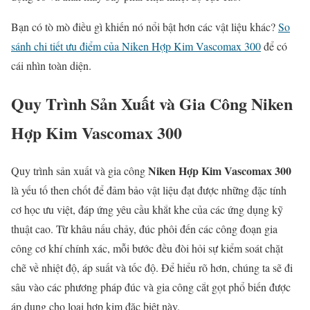
Bạn có tò mò điều gì khiến nó nổi bật hơn các vật liệu khác?
So
sánh chi tiết ưu điểm của Niken Hợp Kim Vascomax 300
để có
cái nhìn toàn diện.
Quy Trình Sản Xuất và Gia Công Niken
Hợp Kim Vascomax 300
Niken Hợp Kim Vascomax 300
Quy trình sản xuất và gia công
là yếu tố then chốt để đảm bảo vật liệu đạt được những đặc tính
cơ học ưu việt, đáp ứng yêu cầu khắt khe của các ứng dụng kỹ
thuật cao. Từ khâu nấu chảy, đúc phôi đến các công đoạn gia
công cơ khí chính xác, mỗi bước đều đòi hỏi sự kiểm soát chặt
chẽ về nhiệt độ, áp suất và tốc độ. Để hiểu rõ hơn, chúng ta sẽ đi
sâu vào các phương pháp đúc và gia công cắt gọt phổ biến được
áp dụng cho loại hợp kim đặc biệt này.