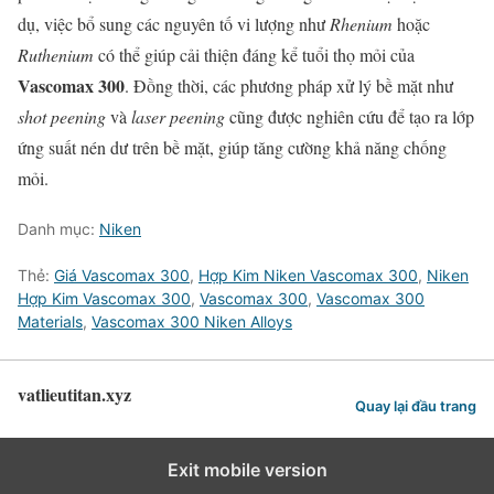
dụ, việc bổ sung các nguyên tố vi lượng như
Rhenium
hoặc
Ruthenium
có thể giúp cải thiện đáng kể tuổi thọ mỏi của
Vascomax 300
. Đồng thời, các phương pháp xử lý bề mặt như
shot peening
và
laser peening
cũng được nghiên cứu để tạo ra lớp
ứng suất nén dư trên bề mặt, giúp tăng cường khả năng chống
mỏi.
Danh mục:
Niken
Thẻ:
Giá Vascomax 300
,
Hợp Kim Niken Vascomax 300
,
Niken
Hợp Kim Vascomax 300
,
Vascomax 300
,
Vascomax 300
Materials
,
Vascomax 300 Niken Alloys
vatlieutitan.xyz
Quay lại đầu trang
Exit mobile version