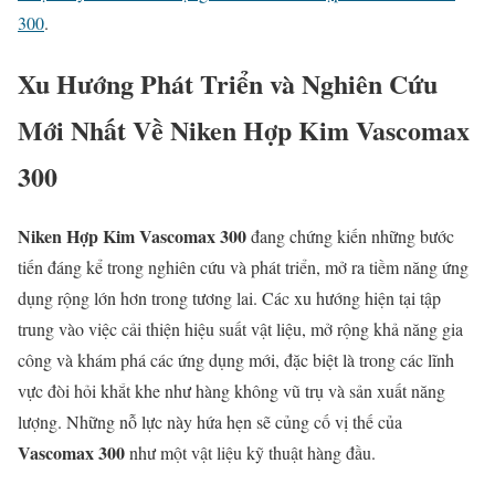
300
.
Xu Hướng Phát Triển và Nghiên Cứu
Mới Nhất Về
Niken Hợp Kim Vascomax
300
Niken Hợp Kim Vascomax 300
đang chứng kiến những bước
tiến đáng kể trong nghiên cứu và phát triển, mở ra tiềm năng ứng
dụng rộng lớn hơn trong tương lai. Các xu hướng hiện tại tập
trung vào việc cải thiện hiệu suất vật liệu, mở rộng khả năng gia
công và khám phá các ứng dụng mới, đặc biệt là trong các lĩnh
vực đòi hỏi khắt khe như hàng không vũ trụ và sản xuất năng
lượng. Những nỗ lực này hứa hẹn sẽ củng cố vị thế của
Vascomax 300
như một vật liệu kỹ thuật hàng đầu.