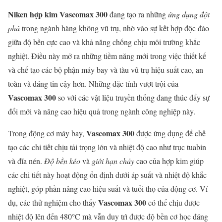
Niken hợp kim Vascomax 300
đang tạo ra những
ứng dụng đột
phá
trong ngành hàng không vũ trụ, nhờ vào sự kết hợp độc đáo
giữa độ bền cực cao và khả năng chống chịu môi trường khắc
nghiệt. Điều này mở ra những tiềm năng mới trong việc thiết kế
và chế tạo các bộ phận máy bay và tàu vũ trụ hiệu suất cao, an
toàn và đáng tin cậy hơn. Những đặc tính vượt trội của
Vascomax 300
so với các vật liệu truyền thống đang thúc đẩy sự
đổi mới và nâng cao hiệu quả trong ngành công nghiệp này.
Vascomax 300
Trong động cơ máy bay,
được ứng dụng để chế
tạo các chi tiết chịu tải trọng lớn và nhiệt độ cao như trục tuabin
và đĩa nén.
Độ bền kéo
và
giới hạn chảy
cao của hợp kim giúp
các chi tiết này hoạt động ổn định dưới áp suất và nhiệt độ khắc
nghiệt, góp phần nâng cao hiệu suất và tuổi thọ của động cơ. Ví
Vascomax 300
dụ, các thử nghiệm cho thấy
có thể chịu được
nhiệt độ lên đến 480°C mà vẫn duy trì được độ bền cơ học đáng