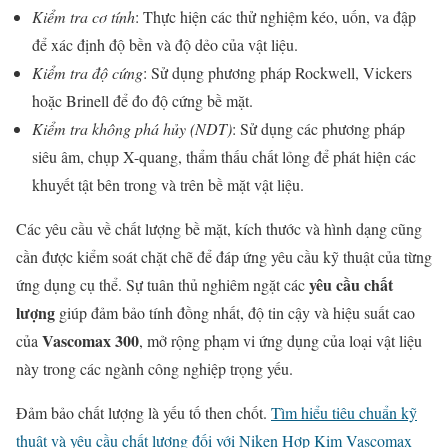
Kiểm tra cơ tính
: Thực hiện các thử nghiệm kéo, uốn, va đập
để xác định độ bền và độ dẻo của vật liệu.
Kiểm tra độ cứng
: Sử dụng phương pháp Rockwell, Vickers
hoặc Brinell để đo độ cứng bề mặt.
Kiểm tra không phá hủy (NDT)
: Sử dụng các phương pháp
siêu âm, chụp X-quang, thẩm thấu chất lỏng để phát hiện các
khuyết tật bên trong và trên bề mặt vật liệu.
Các yêu cầu về chất lượng bề mặt, kích thước và hình dạng cũng
cần được kiểm soát chặt chẽ để đáp ứng yêu cầu kỹ thuật của từng
yêu cầu chất
ứng dụng cụ thể. Sự tuân thủ nghiêm ngặt các
lượng
giúp đảm bảo tính đồng nhất, độ tin cậy và hiệu suất cao
Vascomax 300
của
, mở rộng phạm vi ứng dụng của loại vật liệu
này trong các ngành công nghiệp trọng yếu.
Đảm bảo chất lượng là yếu tố then chốt.
Tìm hiểu tiêu chuẩn kỹ
thuật và yêu cầu chất lượng đối với Niken Hợp Kim Vascomax