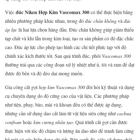
đúc Niken Hợp Kim Vascomax 300
Việc
có thể thực hiện bằng
nhiều phương pháp khác nhau, trong đó
đúc chân không
và
đúc
áp lực
là hai lựa chọn hàng đầu. Đúc chân không giúp giảm thiểu
tạp chất và khí lẫn trong kim loại, tạo ra sản phẩm có độ đặc chắc
cao. Đúc áp lực cho phép tạo hình các chi tiết phức tạp với độ
chính xác kích thước tốt. Sau quá trình đúc, phôi
Vascomax 300
thường trải qua các công đoạn xử lý nhiệt như ủ, tôi và ram để đạt
được độ bền và độ dẻo dai mong muốn.
Gia công cắt gọt
hợp kim Vascomax 300
đòi hỏi kỹ thuật và dụng
cụ chuyên dụng do độ cứng cao của vật liệu. Các phương pháp
như tiện, phay, bào, mài và khoan đều có thể được áp dụng,
nhưng cần sử dụng dao cắt làm từ vật liệu siêu cứng như
cacbua
vonfram
hoặc
kim cương nhân tạo
. Quá trình cắt gọt cần được
thực hiện với tốc độ chậm và lượng ăn dao nhỏ để tránh làm cứng
bề mặt và gây biến dạng chi tiết. Bên cạnh đó, việc sử dụng chất