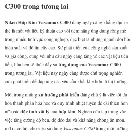
C300 trong tương lai
Niken Hợp Kim Vascomax C300
đang ngày càng khẳng định vị
thế là một vật liệu kỹ thuật cao với tiềm năng ứng dụng rộng mở
trong nhiều lĩnh vực công nghiệp, đặc biệt là những ngành đòi hỏi
hiệu suất và độ tin cậy cao. Sự phát triển của công nghệ sản xuất
và gia công, cùng với nhu cầu ngày càng tăng về các vật liệu tiên
ứng dụng của Vascomax C300
tiến, hứa hẹn sẽ thúc đẩy sự
trong tương lai. Vật liệu này ngày càng được chú trọng nghiên
cứu phát triển để đáp ứng các yêu cầu khắt khe hơn từ thị trường.
xu hướng phát triển
Một trong những
đáng chú ý là việc tối ưu
hóa thành phần hóa học và quy trình nhiệt luyện để cải thiện hơn
đặc tính vật lý
hợp kim
nữa các
của
. Nghiên cứu tập trung vào
việc tăng cường độ bền, độ dẻo dai và khả năng chống ăn mòn,
mở ra cơ hội cho việc sử dụng
Vascomax C300
trong môi trường