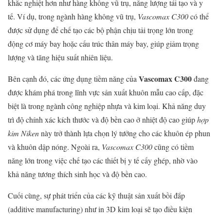
khắc nghiệt hơn như hàng không vũ trụ, năng lượng tái tạo và y
tế. Ví dụ, trong ngành hàng không vũ trụ,
Vascomax C300
có thể
được sử dụng để chế tạo các bộ phận chịu tải trọng lớn trong
động cơ máy bay hoặc cấu trúc thân máy bay, giúp giảm trọng
lượng và tăng hiệu suất nhiên liệu.
Vascomax C300
Bên cạnh đó, các ứng dụng tiềm năng của
đang
được khám phá trong lĩnh vực sản xuất khuôn mẫu cao cấp, đặc
biệt là trong ngành công nghiệp nhựa và kim loại. Khả năng duy
trì độ chính xác kích thước và độ bền cao ở nhiệt độ cao giúp
hợp
kim Niken
này trở thành lựa chọn lý tưởng cho các khuôn ép phun
và khuôn dập nóng. Ngoài ra,
Vascomax C300
cũng có tiềm
năng lớn trong việc chế tạo các thiết bị y tế cấy ghép, nhờ vào
khả năng tương thích sinh học và độ bền cao.
Cuối cùng, sự phát triển của các kỹ thuật sản xuất bồi đắp
(additive manufacturing) như in 3D kim loại sẽ tạo điều kiện