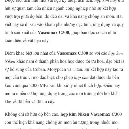
hút sự quan tâm của nhiều ngành công nghiệp nhờ sự kết hợp
vượt trội giữa độ bền, độ dẻo dai và khả năng chống ăn mòn. Bài
viết này sẽ đi sâu vào khám phá những đặc tính, ứng dụng và quy
Vascomax C300
trình sản xuất của
, giúp bạn đọc có cái nhìn
toàn diện về vật liệu này.
Vascomax C300
Điểm khác biệt lớn nhất của
so với các
hợp kim
Niken
khác nằm ở thành phần hóa học được tối ưu hóa, đặc biệt là
sự bổ sung của Coban, Molypden và Titan. Sự kết hợp này tạo ra
một cấu trúc vi mô đặc biệt, cho phép
hợp kim
đạt được độ bền
kéo vượt quá 2000 MPa sau khi xử lý nhiệt thích hợp. Điều này
mở ra nhiều cơ hội ứng dụng trong các môi trường đòi hỏi khắt
khe về độ bền và độ tin cậy.
hợp kim Niken Vascomax C300
Không chỉ sở hữu độ bền cao,
còn thể hiện khả năng chống ăn mòn ấn tượng trong nhiều môi