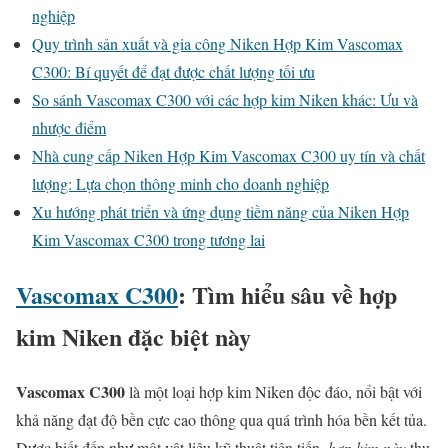
nghiệp
Quy trình sản xuất và gia công Niken Hợp Kim Vascomax
C300: Bí quyết để đạt được chất lượng tối ưu
So sánh Vascomax C300 với các hợp kim Niken khác: Ưu và
nhược điểm
Nhà cung cấp Niken Hợp Kim Vascomax C300 uy tín và chất
lượng: Lựa chọn thông minh cho doanh nghiệp
Xu hướng phát triển và ứng dụng tiềm năng của Niken Hợp
Kim Vascomax C300 trong tương lai
Vascomax C300
: Tìm hiểu sâu về
hợp
kim Niken
đặc biệt này
Vascomax C300
là một loại hợp kim Niken độc đáo, nổi bật với
khả năng đạt độ bền cực cao thông qua quá trình hóa bền kết tủa.
Được biết đến như một vật liệu kỹ thuật tiên tiến,
hợp kim này
thu