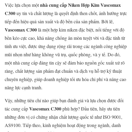
nhà cung cấp Niken Hợp Kim Vascomax
Việc lựa chọn một
C300
uy tín và chất lượng là quyết định then chốt, ảnh hưởng trực
tiếp đến hiệu quả sản xuất và độ bền của sản phẩm. Bởi lẽ,
Vascomax C300
là một hợp kim niken đặc biệt, nổi tiếng với độ
bền kéo cực cao, khả năng chống ăn mòn tuyệt vời và đặc tính từ
tính ưu việt, được ứng dụng rộng rãi trong các ngành công nghiệp
mũi nhọn như hàng không vũ trụ, quốc phòng, và y tế. Do đó,
một nhà cung cấp đáng tin cậy sẽ đảm bảo nguồn gốc xuất xứ rõ
ràng, chất lượng sản phẩm đạt chuẩn và dịch vụ hỗ trợ kỹ thuật
chuyên nghiệp, giúp doanh nghiệp tối ưu hóa chi phí và nâng cao
năng lực cạnh tranh.
Vậy, những tiêu chí nào giúp bạn đánh giá và lựa chọn được đối
Vascomax C300
tác cung cấp
phù hợp? Đầu tiên, hãy ưu tiên
những đơn vị có chứng nhận chất lượng quốc tế như ISO 9001,
AS9100. Tiếp theo, kinh nghiệm hoạt động trong ngành, danh