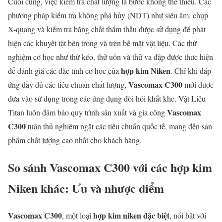
Cuối cùng, việc kiểm tra chất lượng là bước không thể thiếu. Các
phương pháp kiểm tra không phá hủy (NDT) như siêu âm, chụp
X-quang và kiểm tra bằng chất thẩm thấu được sử dụng để phát
hiện các khuyết tật bên trong và trên bề mặt vật liệu. Các thử
nghiệm cơ học như thử kéo, thử uốn và thử va đập được thực hiện
hợp kim Niken
để đánh giá các đặc tính cơ học của
. Chỉ khi đáp
Vascomax C300
ứng đầy đủ các tiêu chuẩn chất lượng,
mới được
đưa vào sử dụng trong các ứng dụng đòi hỏi khắt khe. Vật Liệu
Vascomax
Titan luôn đảm bảo quy trình sản xuất và gia công
C300
tuân thủ nghiêm ngặt các tiêu chuẩn quốc tế, mang đến sản
phẩm chất lượng cao nhất cho khách hàng.
So sánh
Vascomax C300
với các hợp kim
Niken khác: Ưu và nhược điểm
Vascomax C300
hợp kim niken đặc biệt
, một loại
, nổi bật với