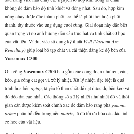
không để đảm bảo độ tinh khiết và đồng nhất. Sau đó, hợp kim
nóng chảy được đúc thành phôi, có thể là phôi thỏi hoặc phôi
thanh, tùy thuộc vào ứng dụng cuối cùng. Giai đoạn này đặc biệt
quan trọng vì nó ảnh hưởng đến cấu trúc hạt và tính chất cơ học
của vật liệu. Ví dụ, việc sử dụng kỹ thuật
VAR (Vacuum Arc
Remelting)
giúp loại bỏ tạp chất và cải thiện đáng kể độ bền của
Vascomax C300
.
Vascomax C300
Gia công
bao gồm các công đoạn như rèn, cán,
kéo, gia công cắt gọt và xử lý nhiệt. Xử lý nhiệt, đặc biệt là quá
trình hóa bền
aging
, là yếu tố then chốt để đạt được độ bền kéo và
độ dẻo dai cao nhất. Các thông số xử lý nhiệt như nhiệt độ và thời
gian cần được kiểm soát chính xác để đảm bảo rằng pha
gamma
prime
phân bố đều trong nền
matrix
, từ đó tối ưu hóa các đặc tính
cơ học của vật liệu.