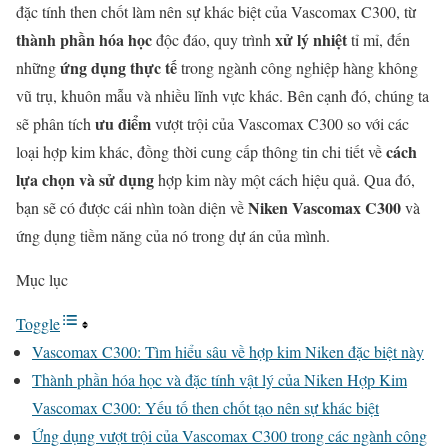
đặc tính then chốt làm nên sự khác biệt của Vascomax C300, từ
thành phần hóa học
xử lý nhiệt
độc đáo, quy trình
tỉ mỉ, đến
ứng dụng thực tế
những
trong ngành công nghiệp hàng không
vũ trụ, khuôn mẫu và nhiều lĩnh vực khác. Bên cạnh đó, chúng ta
ưu điểm
sẽ phân tích
vượt trội của Vascomax C300 so với các
cách
loại hợp kim khác, đồng thời cung cấp thông tin chi tiết về
lựa chọn và sử dụng
hợp kim này một cách hiệu quả. Qua đó,
Niken Vascomax C300
bạn sẽ có được cái nhìn toàn diện về
và
ứng dụng tiềm năng của nó trong dự án của mình.
Mục lục
Toggle
Vascomax C300: Tìm hiểu sâu về hợp kim Niken đặc biệt này
Thành phần hóa học và đặc tính vật lý của Niken Hợp Kim
Vascomax C300: Yếu tố then chốt tạo nên sự khác biệt
Ứng dụng vượt trội của Vascomax C300 trong các ngành công