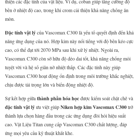
thiện các đặc tính của vật liệu. Ví dụ, coban giúp tăng cường độ
bền ở nhiệt độ cao, trong khi crom cải thiện khả năng chống ăn
mòn.
Đặc tính vật lý
của Vascomax C300 là yếu tố quyết định đến khả
năng ứng dụng của nó. Hợp kim này nổi tiếng với độ bền kéo cực
cao, có thể đạt tới 2070 MPa sau khi xử lý nhiệt. Ngoài ra,
Vascomax C300 còn sở hữu độ dẻo dai tốt, khả năng chống mỏi
tuyệt vời và hệ số giãn nở nhiệt thấp. Các đặc tính này giúp
Vascomax C300 hoạt động ổn định trong môi trường khắc nghiệt,
chịu được tải trọng lớn và biến động nhiệt độ.
thành phần hóa học
Sự kết hợp giữa
được kiểm soát chặt chẽ và
đặc tính vật lý
Niken hợp kim Vascomax C300
ưu việt giúp
trở
thành lựa chọn hàng đầu trong các ứng dụng đòi hỏi hiệu suất
cao. Vật Liệu Titan cung cấp Vascomax C300 chất lượng, đáp
ứng mọi yêu cầu kỹ thuật khắt khe.