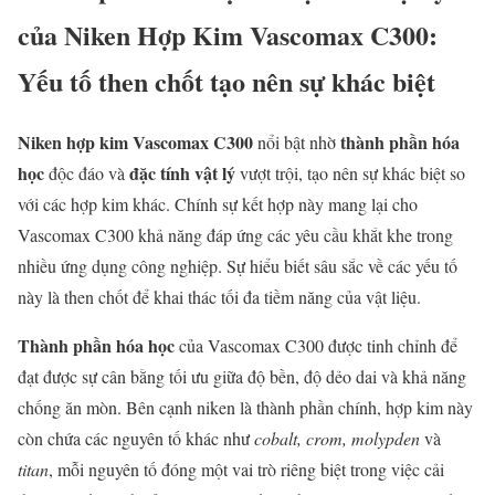
của Niken Hợp Kim Vascomax C300:
Yếu tố then chốt tạo nên sự khác biệt
Niken hợp kim Vascomax C300
thành phần hóa
nổi bật nhờ
học
đặc tính vật lý
độc đáo và
vượt trội, tạo nên sự khác biệt so
với các hợp kim khác. Chính sự kết hợp này mang lại cho
Vascomax C300 khả năng đáp ứng các yêu cầu khắt khe trong
nhiều ứng dụng công nghiệp. Sự hiểu biết sâu sắc về các yếu tố
này là then chốt để khai thác tối đa tiềm năng của vật liệu.
Thành phần hóa học
của Vascomax C300 được tinh chỉnh để
đạt được sự cân bằng tối ưu giữa độ bền, độ dẻo dai và khả năng
chống ăn mòn. Bên cạnh niken là thành phần chính, hợp kim này
còn chứa các nguyên tố khác như
cobalt, crom, molypden
và
titan
, mỗi nguyên tố đóng một vai trò riêng biệt trong việc cải