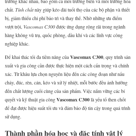
trường khác nhau, bao gồm cả môi trường biển và môi trường hóa
chất.
Tính chất
này giúp kéo dài tuổi thọ của các bộ phận và thiết
bị, giảm thiểu chi phí bảo trì và thay thế. Nhờ những ưu điểm
vượt trội,
Vascomax C300
được ứng dụng rộng rãi trong ngành
hàng không vũ trụ, quốc phòng, dầu khí và các lĩnh vực công
nghiệp khác.
Vascomax C300
Để khai thác tối đa tiềm năng của
, quy trình sản
xuất và gia công cần được thực hiện một cách cẩn trọng và chính
xác. Từ khâu lựa chọn nguyên liệu đến các công đoạn như nấu
chảy, đúc, rèn, cán, kéo và xử lý nhiệt, mỗi bước đều ảnh hưởng
đến chất lượng cuối cùng của sản phẩm. Việc nắm vững các bí
Vascomax C300
quyết và kỹ thuật gia công
là yếu tố then chốt
để đạt được hiệu suất tối ưu và đảm bảo độ tin cậy trong quá trình
sử dụng.
Thành phần hóa học và đặc tính vật lý