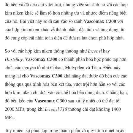
độ bền và độ dẻo dai vượt trội, nhưng việc so sánh nó với các hợp
kim niken khác sẽ làm rõ hơn những ưu và nhược điểm riêng biệt
Vascomax C300
của nó. Bài viết này sẽ đi sâu vào so sánh
với
các hợp kim niken khác về thành phần, đặc tính và ứng dụng, từ
đó cung cấp cái nhìn toàn diện để đưa ra lựa chọn phù hợp nhất.
So với các hợp kim niken thông thường như
Inconel
hay
Vascomax C300
Hastelloy
,
có thành phần hóa học phức tạp hơn,
chứa các nguyên tố như Coban, Molypden và Titan. Điều này
Vascomax C300
mang lại cho
khả năng đạt được độ bền cực cao
thông qua quá trình hóa bền kết tủa, vượt trội hơn hẳn so với các
hợp kim niken chỉ dựa vào cơ chế hóa bền dung dịch. Chẳng hạn,
Vascomax C300
độ bền kéo của
sau xử lý nhiệt có thể đạt tới
2000 MPa, trong khi
Inconel 718
thường chỉ đạt khoảng 1400
MPa.
Tuy nhiên, sự phức tạp trong thành phần và quy trình nhiệt luyện