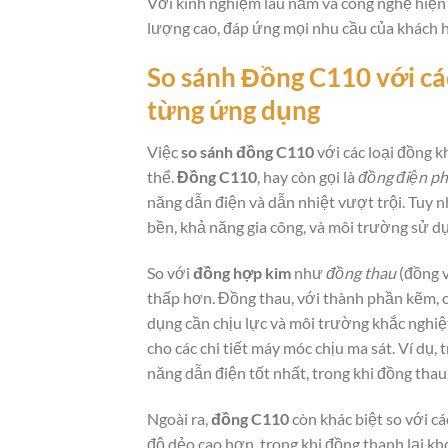
Với kinh nghiệm lâu năm và công nghệ hiện
lượng cao, đáp ứng mọi nhu cầu của khách 
So sánh
Đồng C110
với cá
từng ứng dụng
Việc
so sánh đồng C110
với các loại đồng k
thể.
Đồng C110
, hay còn gọi là
đồng điện p
năng dẫn điện và dẫn nhiệt vượt trội. Tuy n
bền, khả năng gia công, và môi trường sử d
So với
đồng hợp kim
như
đồng thau
(đồng 
thấp hơn. Đồng thau, với thành phần kẽm, 
dụng cần chịu lực và môi trường khắc nghiệt
cho các chi tiết máy móc chịu ma sát. Ví dụ,
năng dẫn điện tốt nhất, trong khi đồng thau 
Ngoài ra,
đồng C110
còn khác biệt so với c
độ dẻo cao hơn, trong khi đồng thanh lại kh