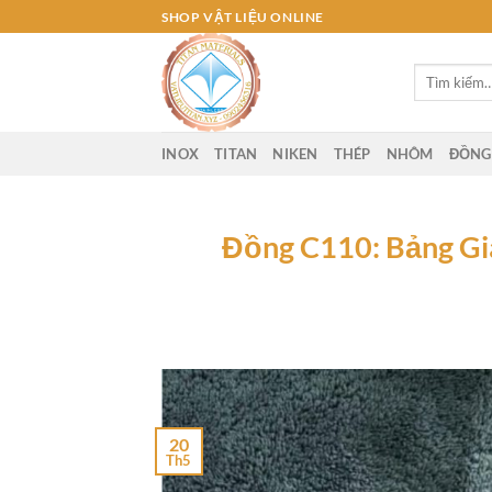
Bỏ
SHOP VẬT LIỆU ONLINE
qua
nội
Tìm
dung
kiếm:
INOX
TITAN
NIKEN
THÉP
NHÔM
ĐỒNG
Đồng C110: Bảng Gi
20
Th5