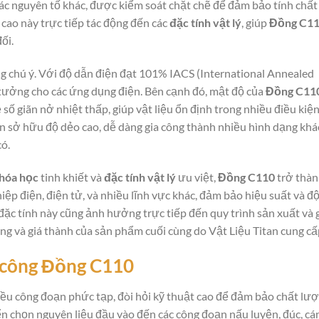
à các nguyên tố khác, được kiểm soát chặt chẽ để đảm bảo tính chất
cao này trực tiếp tác động đến các
đặc tính vật lý
, giúp
Đồng C1
ối.
g chú ý. Với độ dẫn điện đạt 101% IACS (International Annealed
ý tưởng cho các ứng dụng điện. Bên cạnh đó, mật độ của
Đồng C11
số giãn nở nhiệt thấp, giúp vật liệu ổn định trong nhiều điều kiệ
n sở hữu độ dẻo cao, dễ dàng gia công thành nhiều hình dạng khá
ó.
hóa học
tinh khiết và
đặc tính vật lý
ưu việt,
Đồng C110
trở thà
ệp điện, điện tử, và nhiều lĩnh vực khác, đảm bảo hiệu suất và độ
đặc tính này cũng ảnh hưởng trực tiếp đến quy trình sản xuất và 
ợng và giá thành của sản phẩm cuối cùng do Vật Liệu Titan cung cấ
 công
Đồng C110
ều công đoạn phức tạp, đòi hỏi kỹ thuật cao để đảm bảo chất lư
n chọn nguyên liệu đầu vào đến các công đoạn nấu luyện, đúc, cán