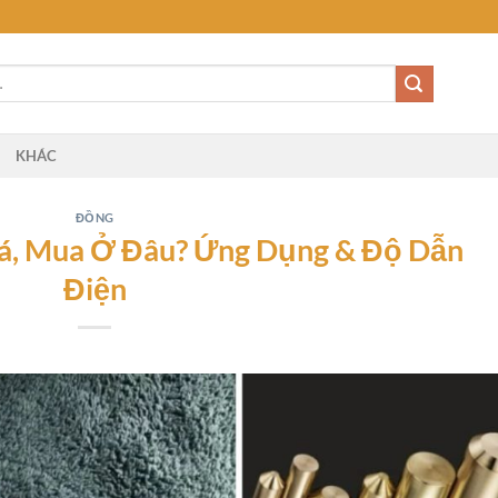
KHÁC
ĐỒNG
á, Mua Ở Đâu? Ứng Dụng & Độ Dẫn
Điện