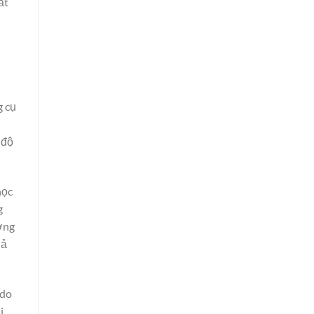
ất
g cụ
 độ
học
g
ưởng
hả
 do
i