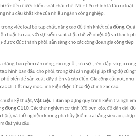
i bước đều được kiểm soát chặt chẽ. Mục tiêu chính là tạo ra loại
ứng nhu cầu khắt khe của nhiều ngành công nghiệp.
trong việc loại bỏ tạp chất, nâng cao độ tinh khiết của
đồng
. Quá
ện hoặc lò cao, với sự kiểm soát chặt chẽ về nhiệt độ và thành p
ảy
được đúc thành phôi, sẵn sàng cho các công đoạn gia công tiếp
a dạng, bao gồm cán nóng, cán nguội, kéo sợi, rèn, dập, và gia công
ạo hình ban đầu cho phôi, trong khi cán nguội giúp tăng độ cứng 
 phổ biến để sản xuất dây điện và cáp điện. Gia công cắt gọt, như
các chi tiết máy móc, linh kiện điện tử có độ chính xác cao.
 chuẩn kỹ thuật,
Vật Liệu Titan
áp dụng quy trình kiểm tra nghiêm
ông
đồng C110
. Các thử nghiệm cơ tính (độ bền kéo, độ dãn dài, độ
 học), và thử nghiệm không phá hủy (kiểm tra bằng siêu âm, chụp
m đạt yêu cầu.