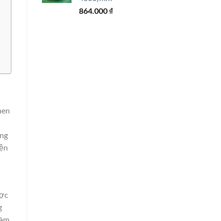
864.000
₫
hen
ững
iện
ợc
g
làm