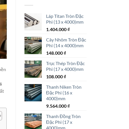
Láp Titan Tròn Đặc
Phi (13 x 4000)mm
1.404.000
₫
Cây Nhôm Tròn Đặc
Phi (14 x 4000)mm
148.000
₫
Trục Thép Tròn Đặc
Phi (17 x 4000)mm
 bền
108.000
₫
á
Thanh Niken Tròn
hất
Đặc Phi (16 x
4000)mm
9.564.000
₫
Thanh Đồng Tròn
Đặc Phi (17 x
4000)mm