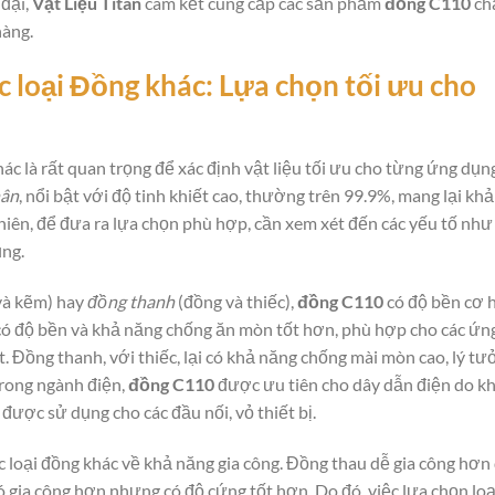
 đại,
Vật Liệu Titan
cam kết cung cấp các sản phẩm
đồng C110
ch
hàng.
c loại Đồng khác: Lựa chọn tối ưu cho
hác là rất quan trọng để xác định vật liệu tối ưu cho từng ứng dụn
hân
, nổi bật với độ tinh khiết cao, thường trên 99.9%, mang lại khả
hiên, để đưa ra lựa chọn phù hợp, cần xem xét đến các yếu tố như
ụng.
và kẽm) hay
đồng thanh
(đồng và thiếc),
đồng C110
có độ bền cơ 
có độ bền và khả năng chống ăn mòn tốt hơn, phù hợp cho các ứn
. Đồng thanh, với thiếc, lại có khả năng chống mài mòn cao, lý t
 trong ngành điện,
đồng C110
được ưu tiên cho dây dẫn điện do k
được sử dụng cho các đầu nối, vỏ thiết bị.
ác loại đồng khác về khả năng gia công. Đồng thau dễ gia công hơn
ó gia công hơn nhưng có độ cứng tốt hơn. Do đó, việc lựa chọn loạ