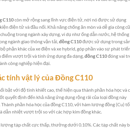
g C110
còn mở rộng sang lĩnh vực điện tử, nơi nó được sử dụng
nh kiện điện tử và đầu nối. Khả năng chống ăn mòn và dễ gia công c
chuộng trong ngành xây dựng, ví dụ như ống dẫn nước, hệ thống
trong ngành giao thông vận tải,
đồng C110
được sử dụng trong sả
 bộ phận khác của xe điện và xe hybrid, góp phần vào sự phát triể
điểm vượt trội và tính ứng dụng đa dạng,
đồng C110
đóng vai tr
ành công nghiệp hiện đại.
 tính vật lý của
Đồng C110
 nổi bật với độ tinh khiết cao, thể hiện qua thành phần hóa học và 
chốt quyết định đến khả năng ứng dụng rộng rãi của loại đồng này
. Thành phần hóa học của đồng C110, với hàm lượng đồng (Cu) tố
 dẫn nhiệt vượt trội so với các hợp kim đồng khác.
lượng tạp chất cực thấp, thường dưới 0.10%. Các tạp chất này 