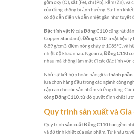
gồm oxy (O), sắt (Fe), chì (Pb), kẽm (Zn), v
của đồng không bị ảnh hưởng. Sự tinh khiết 
có độ dẫn điện và dẫn nhiệt gần như tuyệt đ
Đặc tính vật lý
của
Đồng C110
cũng rất đán
Copper Standard),
Đồng C110
là vật liệu l
8.89 g/cm3, điểm nóng chảy ở 1085°C, và hệ 
nhiệt độ khác nhau. Ngoài ra,
Đồng C110
cò
nhau mà không làm mất đi các đặc tính vốn c
Nhờ sự kết hợp hoàn hảo giữa
thành phần 
lựa chọn hàng đầu trong các ngành công nghi
cậy cao cho các sản phẩm và ứng dụng. Các 
công
Đồng C110
, từ đó quyết định chất lư
Quy trình sản xuất và Gia
Quy trình
sản xuất Đồng C110
bao gồm nhi
và độ tinh khiết của sản phẩm. Từ khâu tuyể