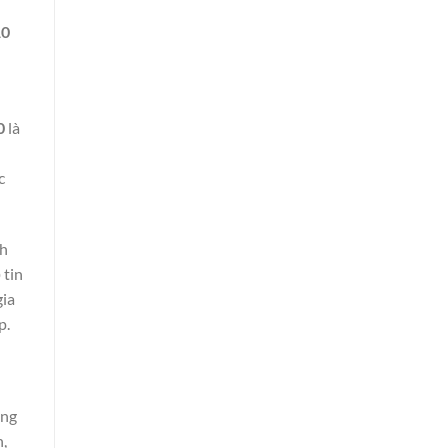
10
0
là
n
c
nh
 tin
gia
p.
ợng
,