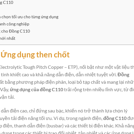
ng C110
a chọn tối ưu cho từng ứng dụng
ành công nghiệp
g cho Đồng C110
mới nhất
 Ứng dụng then chốt
(Electrolytic Tough Pitch Copper – ETP), nổi bật như một vật liệu t
tinh khiết cao và khả năng dẫn điện, dẫn nhiệt tuyệt vời.
Đồng
ất bằng phương pháp điện phân, loại bỏ tạp chất và mang lại nh
 Vậy,
ứng dụng của đồng C110
trải rộng trên nhiều lĩnh vực, từ đ
ận tải.
 dẫn điện cao, chỉ đứng sau bạc, khiến nó trở thành lựa chọn lý
uyền tải điện năng tối ưu. Ví dụ, trong ngành điện,
đồng C110
đư
p điện, thanh dẫn điện (busbar) và các thiết bị điện khác. Khả năn
dụng trong các thiết bị trao đổi nhiệt, tản nhiệt và các ứng dụng 