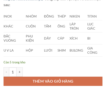
sau:
INOX
NHÔM
ĐỒNG
THÉP
NIKEN
TITAN
LÁP
LỤC
KHÁC
CUỘN
TẤM
ỐNG
TRÒN
GIÁC
ĐẶC
PHỤ
DÂY
CÁP
XÍCH
BI
VUÔNG
KIỆN
GIA
U V LA
HỘP
LƯỚI
SHIM
BULONG
CÔNG
Còn 5 trong kho
Cây Nhôm Tròn Đặc Phi (16 x 4000)mm số lượng
THÊM VÀO GIỎ HÀNG