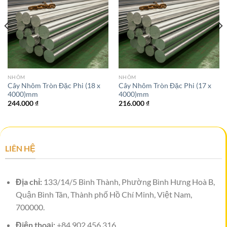
NHÔM
NHÔM
Cây Nhôm Tròn Đặc Phi (18 x
Cây Nhôm Tròn Đặc Phi (17 x
4000)mm
4000)mm
244.000
₫
216.000
₫
LIÊN HỆ
Địa chỉ:
133/14/5 Bình Thành, Phường Bình Hưng Hoà B,
Quận Bình Tân, Thành phố Hồ Chí Minh, Việt Nam,
700000.
Điện thoại:
+84.902.456.316