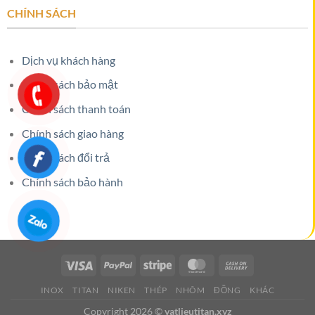
CHÍNH SÁCH
Dịch vụ khách hàng
Chính sách bảo mật
Chính sách thanh toán
Chính sách giao hàng
Chính sách đổi trả
Chính sách bảo hành
INOX
TITAN
NIKEN
THÉP
NHÔM
ĐỒNG
KHÁC
Copyright 2026 ©
vatlieutitan.xyz