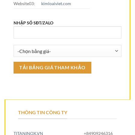
Website03:
kimloaiviet.com
NHẬP SỐ SĐT/ZALO
THÔNG TIN CÔNG TY
TITANINOX.VN
+84909246316