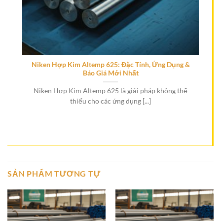
Niken Hợp Kim Altemp 625: Đặc Tính, Ứng Dụng &
Báo Giá Mới Nhất
g
Niken Hợp Kim Altemp 625 là giải pháp không thể
thiếu cho các ứng dụng [...]
SẢN PHẨM TƯƠNG TỰ