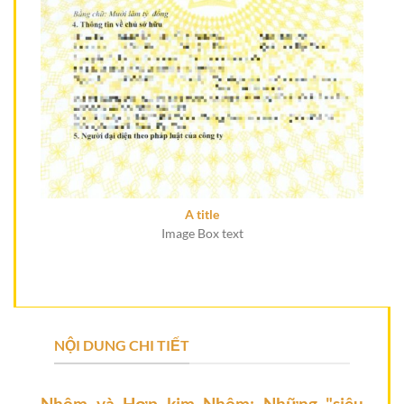
A title
Image Box text
NỘI DUNG CHI TIẾT
Nhôm và Hợp kim Nhôm: Những "siêu