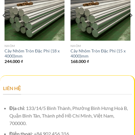
NHÔM
NHÔM
Cây Nhôm Tròn Đặc Phi (18 x
Cây Nhôm Tròn Đặc Phi (15 x
4000)mm
4000)mm
244.000
₫
168.000
₫
LIÊN HỆ
Địa chỉ:
133/14/5 Bình Thành, Phường Bình Hưng Hoà B,
Quận Bình Tân, Thành phố Hồ Chí Minh, Việt Nam,
700000.
Điện thoại:
+84.902.456.316