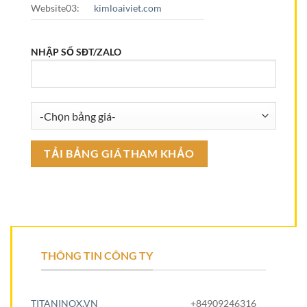
Website03:
kimloaiviet.com
NHẬP SỐ SĐT/ZALO
THÔNG TIN CÔNG TY
TITANINOX.VN
+84909246316