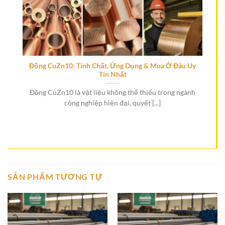
Đồng CuZn10: Tính Chất, Ứng Dụng & Mua Ở Đâu Uy
Tín Nhất
h
Đồng CuZn10 là vật liệu không thể thiếu trong ngành
công nghiệp hiện đại, quyết [...]
SẢN PHẨM TƯƠNG TỰ