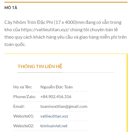
MÔ TẢ
Cây Nhôm Tròn Đặc Phi (17 x 4000)mm đang có sẵn trong
kho của https://vatlieutitan.xyz/ chúng tôi chuyên bán lẻ
theo quy cách khách hàng yêu cầu và giao hàng miễn phí trên
toàn quốc.
THÔNG TIN LIÊN HỆ
Họ và Tên:
Nguyễn Đức Toàn
Phone/Zalo:
+84.902.456.316
Email:
toaninoxtitan@gmail.com
Website01:
vatlieutitan.xyz
Website02:
kimloaiviet.net