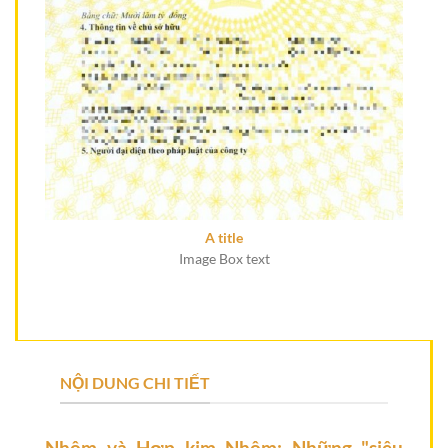
A title
Image Box text
NỘI DUNG CHI TIẾT
Nhôm và Hợp kim Nhôm: Những "siêu