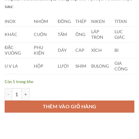
sau:
INOX
NHÔM
ĐỒNG
THÉP
NIKEN
TITAN
LÁP
LỤC
KHÁC
CUỘN
TẤM
ỐNG
TRÒN
GIÁC
ĐẶC
PHỤ
DÂY
CÁP
XÍCH
BI
VUÔNG
KIỆN
GIA
U V LA
HỘP
LƯỚI
SHIM
BULONG
CÔNG
Còn 5 trong kho
Cây Nhôm Tròn Đặc Phi (17 x 4000)mm số lượng
THÊM VÀO GIỎ HÀNG