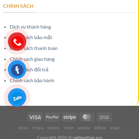
CHÍNH SÁCH
Dịch vụ khách hàng
Chính sách bảo mật
Chính sách thanh toán
Chính sách giao hàng
Chính sách đổi trả
Chính sách bảo hành
INOX
TITAN
NIKEN
THÉP
NHÔM
ĐỒNG
KHÁC
Copyright 2026 ©
vatlieutitan.xyz