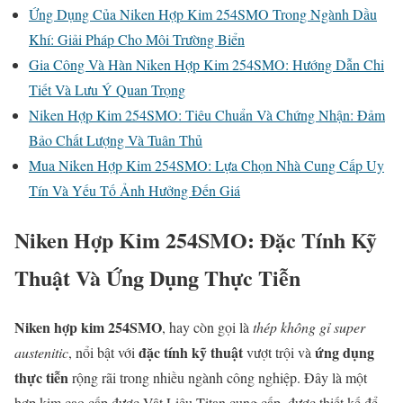
Ứng Dụng Của Niken Hợp Kim 254SMO Trong Ngành Dầu
Khí: Giải Pháp Cho Môi Trường Biển
Gia Công Và Hàn Niken Hợp Kim 254SMO: Hướng Dẫn Chi
Tiết Và Lưu Ý Quan Trọng
Niken Hợp Kim 254SMO: Tiêu Chuẩn Và Chứng Nhận: Đảm
Bảo Chất Lượng Và Tuân Thủ
Mua Niken Hợp Kim 254SMO: Lựa Chọn Nhà Cung Cấp Uy
Tín Và Yếu Tố Ảnh Hưởng Đến Giá
Niken Hợp Kim 254SMO: Đặc Tính Kỹ
Thuật Và Ứng Dụng Thực Tiễn
Niken hợp kim 254SMO
, hay còn gọi là
thép không gỉ super
đặc tính kỹ thuật
ứng dụng
austenitic
, nổi bật với
vượt trội và
thực tiễn
rộng rãi trong nhiều ngành công nghiệp. Đây là một
hợp kim cao cấp được Vật Liệu Titan cung cấp, được thiết kế để