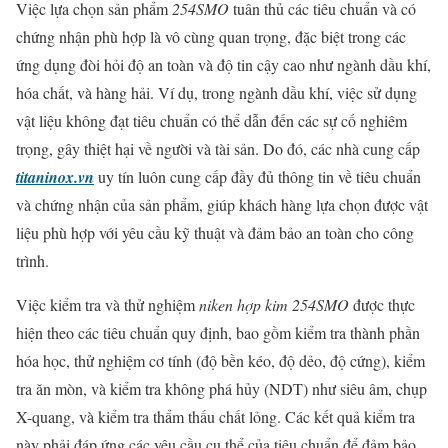
Việc lựa chọn sản phẩm
254SMO
tuân thủ các tiêu chuẩn và có
chứng nhận phù hợp là vô cùng quan trọng, đặc biệt trong các
ứng dụng đòi hỏi độ an toàn và độ tin cậy cao như ngành dầu khí,
hóa chất, và hàng hải. Ví dụ, trong ngành dầu khí, việc sử dụng
vật liệu không đạt tiêu chuẩn có thể dẫn đến các sự cố nghiêm
trọng, gây thiệt hại về người và tài sản. Do đó, các nhà cung cấp
titaninox.vn
uy tín luôn cung cấp đầy đủ thông tin về tiêu chuẩn
và chứng nhận của sản phẩm, giúp khách hàng lựa chọn được vật
liệu phù hợp với yêu cầu kỹ thuật và đảm bảo an toàn cho công
trình.
Việc kiểm tra và thử nghiệm
niken hợp kim 254SMO
được thực
hiện theo các tiêu chuẩn quy định, bao gồm kiểm tra thành phần
hóa học, thử nghiệm cơ tính (độ bền kéo, độ dẻo, độ cứng), kiểm
tra ăn mòn, và kiểm tra không phá hủy (NDT) như siêu âm, chụp
X-quang, và kiểm tra thẩm thấu chất lỏng. Các kết quả kiểm tra
này phải đáp ứng các yêu cầu cụ thể của tiêu chuẩn để đảm bảo