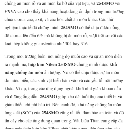
254SMO
chống ăn mòn rỗ và ăn mòn kẽ hở của vật liệu, và
với
PREN
cao cho thấy khả năng hoạt động ổn định trong môi trường
chứa clorua cao, axit, và các hóa chất ăn mòn khác. Các thử
254SMO
nghiệm thực tế đã chứng minh
có thể chịu được nồng
độ clorua lên đến 6% mà không bị ăn mòn rỗ, vượt trội so với các
loại thép không gỉ austenitic như 304 hay 316.
Trong môi trường biển, nơi nồng độ muối cao và sự ăn mòn diễn
hợp kim Niken 254SMO
khả
ra mạnh mẽ,
chứng minh được
năng chống ăn mòn
ấn tượng. Nó có thể chịu được sự ăn mòn
do nước biển, các sinh vật biển bám vào và các yếu tố môi trường
khác. Ví dụ, trong các ứng dụng ngoài khơi như giàn khoan dầu
254SMO
và đường ống dẫn,
giúp kéo dài tuổi thọ của thiết bị và
giảm thiểu chi phí bảo trì. Bên cạnh đó, khả năng chống ăn mòn
254SMO
ứng suất (SCC) của
cũng rất tốt, đảm bảo an toàn và độ
tin cậy cho các ứng dụng quan trọng. Vật Liệu Titan cung cấp đa
dạng mác thép hợp kim Niken chất lượng cao, đáp ứng nhu cầu