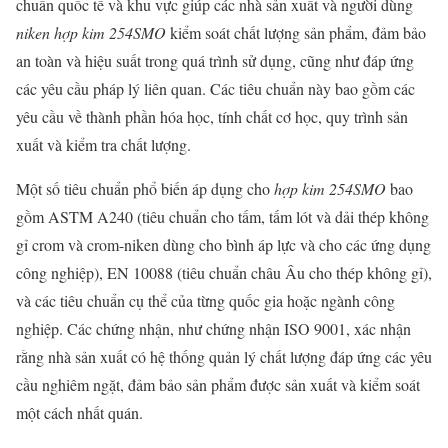
chuẩn quốc tế và khu vực giúp các nhà sản xuất và người dùng
niken hợp kim 254SMO
kiểm soát chất lượng sản phẩm, đảm bảo
an toàn và hiệu suất trong quá trình sử dụng, cũng như đáp ứng
các yêu cầu pháp lý liên quan. Các tiêu chuẩn này bao gồm các
yêu cầu về thành phần hóa học, tính chất cơ học, quy trình sản
xuất và kiểm tra chất lượng.
Một số tiêu chuẩn phổ biến áp dụng cho
hợp kim 254SMO
bao
gồm ASTM A240 (tiêu chuẩn cho tấm, tấm lót và dải thép không
gỉ crom và crom-niken dùng cho bình áp lực và cho các ứng dụng
công nghiệp), EN 10088 (tiêu chuẩn châu Âu cho thép không gỉ),
và các tiêu chuẩn cụ thể của từng quốc gia hoặc ngành công
nghiệp. Các chứng nhận, như chứng nhận ISO 9001, xác nhận
rằng nhà sản xuất có hệ thống quản lý chất lượng đáp ứng các yêu
cầu nghiêm ngặt, đảm bảo sản phẩm được sản xuất và kiểm soát
một cách nhất quán.