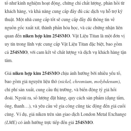
tố như kinh nghiệm hoạt động, chứng chỉ chất lượng, phản hồi từ
khách hàng, và khả năng cung cấp đầy đủ các dịch vụ hỗ trợ kỹ
thuật. Một nhà cung cấp tốt sẽ cung cấp đầy đủ thông tin về
nguồn gốc xuất xứ, thành phần hóa học, và các chứng nhận liên
niken hợp kim 254SMO
quan đến
. Vật Liệu Titan là một đơn vị
uy tín trong lĩnh vực cung cấp Vật Liệu Titan đặc biệt, bao gồm
254SMO
cả
, với cam kết về chất lượng và dịch vụ khách hàng tận
tâm.
niken hợp kim 254SMO
Giá
chịu ảnh hưởng bởi nhiều yếu tố,
bao gồm giá nguyên liệu thô
(nickel, chromium, molybdenum)
,
chi phí sản xuất, cung cầu thị trường, và biến động tỷ giá hối
đoái. Ngoài ra, số lượng đặt hàng, quy cách sản phẩm (dạng tấm,
ống, thanh…), và yêu cầu về gia công cũng tác động đến giá cuối
cùng. Ví dụ, giá niken trên sàn giao dịch London Metal Exchange
254SMO
(LME)
có ảnh hưởng trực tiếp đến giá
.