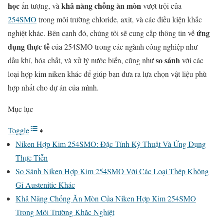
học
khả năng chống ăn mòn
ấn tượng, và
vượt trội của
254SMO
trong môi trường chloride, axit, và các điều kiện khắc
ứng
nghiệt khác. Bên cạnh đó, chúng tôi sẽ cung cấp thông tin về
dụng thực tế
của 254SMO trong các ngành công nghiệp như
so sánh
dầu khí, hóa chất, và xử lý nước biển, cũng như
với các
loại hợp kim niken khác để giúp bạn đưa ra lựa chọn vật liệu phù
hợp nhất cho dự án của mình.
Mục lục
Toggle
Niken Hợp Kim 254SMO: Đặc Tính Kỹ Thuật Và Ứng Dụng
Thực Tiễn
So Sánh Niken Hợp Kim 254SMO Với Các Loại Thép Không
Gỉ Austenitic Khác
Khả Năng Chống Ăn Mòn Của Niken Hợp Kim 254SMO
Trong Môi Trường Khắc Nghiệt