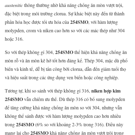
austenitic
thông thường nhờ khả năng chống ăn mòn vượt trội,
đặc biệt trong môi trường clorua. Sự khác biệt này đến từ thành
254SMO
phần hóa học được tối ưu hóa của
, với hàm lượng
molypden, crom và niken cao hơn so với các mác thép như 304
hoặc 316.
254SMO
So với thép không gỉ 304,
thể hiện khả năng chống ăn
mòn rỗ và ăn mòn kẽ hở tốt hơn đáng kể. Thép 304, mặc dù phổ
biến và kinh tế, dễ bị tấn công bởi clorua, dẫn đến giảm tuổi thọ
và hiệu suất trong các ứng dụng ven biển hoặc công nghiệp.
niken hợp kim
Tương tự, khi so sánh với thép không gỉ 316,
254SMO
vẫn chiếm ưu thế. Dù thép 316 có bổ sung molypden
để tăng cường khả năng chống ăn mòn so với 304, nhưng vẫn
không thể sánh được với hàm lượng molypden cao hơn nhiều
254SMO
trong
(6% so với khoảng 2-3% trong 316). Điều này
254SMO
mang lại cho
khả năng chống ăn mòn vượt trội trong