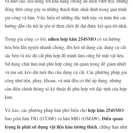
và nitơ cao, nổi tiếng với khả năng chống ăn mòn vượt trội, nhưng
đồng thời cũng gây ra những thách thức nhất định trong quá trình
gia công và hàn. Việc hiểu rõ những đặc tính này và tuân thủ các
hướng dẫn chi tiết là yếu tố then chốt để đạt được kết quả tốt nhất.
niken hợp kim 254SMO
Trong gia công
cơ khí
,
có xu hướng
hóa bền khi nguội nhanh chóng, đòi hỏi sử dụng các dụng cụ cắt
sắc bén và tốc độ cắt phù hợp để tránh làm cứng bề mặt vật liệu.
Sử dụng chất làm mát phù hợp cũng rất quan trọng để giảm nhiệt
và ma sát, kéo dài tuổi thọ của dụng cụ cắt. Các phương pháp gia
công như tiện, phay, khoan, và mài đều có thể áp dụng, nhưng
cần điều chỉnh thông số kỹ thuật để phù hợp với đặc tính của hợp
kim.
hợp kim 254SMO
Về
hàn
, các phương pháp hàn phổ biến cho
Điều quan
bao gồm hàn TIG (GTAW) và hàn MIG (GMAW).
trọng là phải sử dụng vật liệu hàn tương thích
, chẳng hạn như