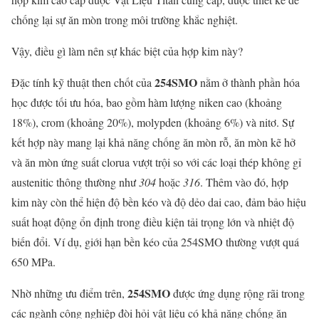
chống lại sự ăn mòn trong môi trường khắc nghiệt.
Vậy, điều gì làm nên sự khác biệt của hợp kim này?
254SMO
Đặc tính kỹ thuật then chốt của
nằm ở thành phần hóa
học được tối ưu hóa, bao gồm hàm lượng niken cao (khoảng
18%), crom (khoảng 20%), molypden (khoảng 6%) và nitơ. Sự
kết hợp này mang lại khả năng chống ăn mòn rỗ, ăn mòn kẽ hở
và ăn mòn ứng suất clorua vượt trội so với các loại thép không gỉ
austenitic thông thường như
304
hoặc
316
. Thêm vào đó, hợp
kim này còn thể hiện độ bền kéo và độ dẻo dai cao, đảm bảo hiệu
suất hoạt động ổn định trong điều kiện tải trọng lớn và nhiệt độ
biến đổi. Ví dụ, giới hạn bền kéo của 254SMO thường vượt quá
650 MPa.
254SMO
Nhờ những ưu điểm trên,
được ứng dụng rộng rãi trong
các ngành công nghiệp đòi hỏi vật liệu có khả năng chống ăn