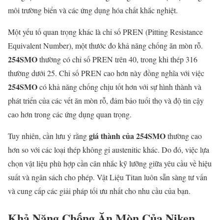
môi trường biển và các ứng dụng hóa chất khắc nghiệt.
Một yếu tố quan trọng khác là chỉ số PREN (Pitting Resistance
Equivalent Number), một thước đo khả năng chống ăn mòn rỗ.
254SMO
thường có chỉ số PREN trên 40, trong khi thép 316
thường dưới 25. Chỉ số PREN cao hơn này đồng nghĩa với việc
254SMO
có khả năng chống chịu tốt hơn với sự hình thành và
phát triển của các vết ăn mòn rỗ, đảm bảo tuổi thọ và độ tin cậy
cao hơn trong các ứng dụng quan trọng.
giá thành của 254SMO
Tuy nhiên, cần lưu ý rằng
thường cao
hơn so với các loại thép không gỉ austenitic khác. Do đó, việc lựa
chọn vật liệu phù hợp cần cân nhắc kỹ lưỡng giữa yêu cầu về hiệu
suất và ngân sách cho phép. Vật Liệu Titan luôn sẵn sàng tư vấn
và cung cấp các giải pháp tối ưu nhất cho nhu cầu của bạn.
Khả Năng Chống Ăn Mòn Của Niken