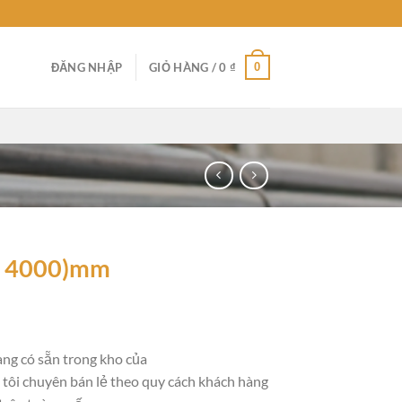
0
ĐĂNG NHẬP
GIỎ HÀNG /
0
₫
 x 4000)mm
ng có sẵn trong kho của
g tôi chuyên bán lẻ theo quy cách khách hàng