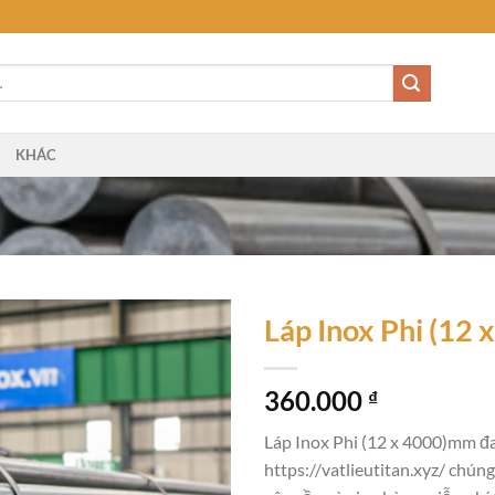
KHÁC
Láp Inox Phi (12
360.000
₫
Láp Inox Phi (12 x 4000)mm đa
https://vatlieutitan.xyz/ chún