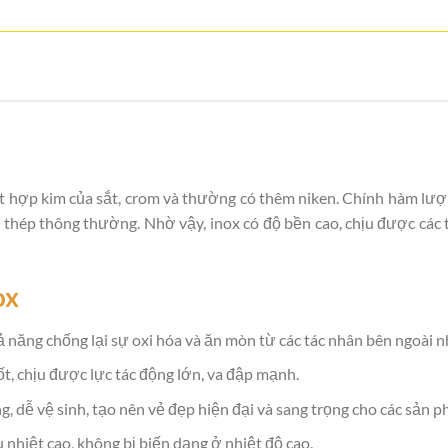
 một hợp kim của sắt, crom và thường có thêm niken. Chính hàm l
ới thép thông thường. Nhờ vậy, inox có độ bền cao, chịu được các
ox
 năng chống lại sự oxi hóa và ăn mòn từ các tác nhân bên ngoài nh
ốt, chịu được lực tác động lớn, va đập mạnh.
, dễ vệ sinh, tạo nên vẻ đẹp hiện đại và sang trọng cho các sản 
 nhiệt cao, không bị biến dạng ở nhiệt độ cao.