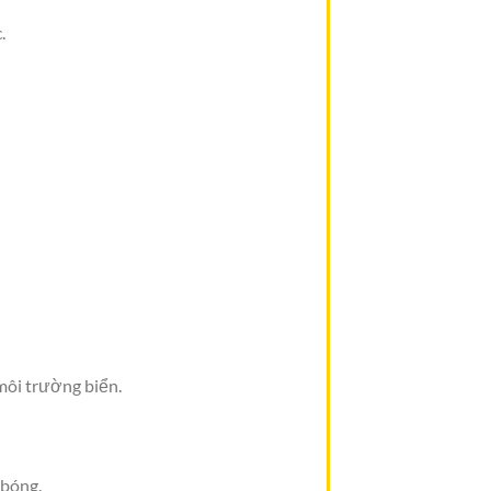
.
ôi trường biển.
 bóng.