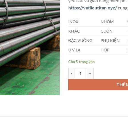
yêu cầu và giao hàng miễn phí 
https://vatlieutitan.xyz/
cung 
INOX
NHÔM
KHÁC
CUỘN
ĐẶC VUÔNG
PHỤ KIỆN
U V LA
HỘP
Còn 5 trong kho
Láp Inox Phi (12 x 4000)mm số l
THÊ