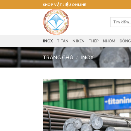
Bỏ
SHOP VẬT LIỆU ONLINE
qua
nội
Tìm
dung
kiếm:
INOX
TITAN
NIKEN
THÉP
NHÔM
ĐỒNG
TRANG CHỦ
/
INOX