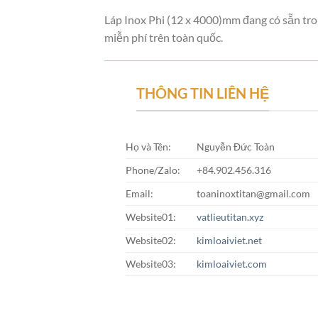
Láp Inox Phi (12 x 4000)mm đang có sẵn tron
miễn phí trên toàn quốc.
THÔNG TIN LIÊN HỆ
Họ và Tên:
Nguyễn Đức Toàn
Phone/Zalo:
+84.902.456.316
Email:
toaninoxtitan@gmail.com
Website01:
vatlieutitan.xyz
Website02:
kimloaiviet.net
Website03:
kimloaiviet.com