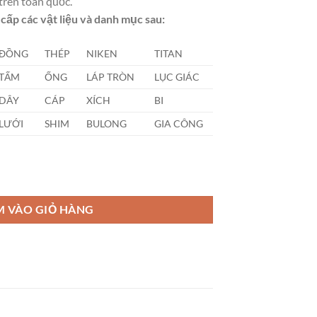
trên toàn quốc.
cấp các vật liệu và danh mục sau:
ĐỒNG
THÉP
NIKEN
TITAN
TẤM
ỐNG
LÁP TRÒN
LỤC GIÁC
DÂY
CÁP
XÍCH
BI
LƯỚI
SHIM
BULONG
GIA CÔNG
ượng
M VÀO GIỎ HÀNG