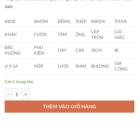
sau:
INOX
NHÔM
ĐỒNG
THÉP
NIKEN
TITAN
LÁP
LỤC
KHÁC
CUỘN
TẤM
ỐNG
TRÒN
GIÁC
ĐẶC
PHỤ
DÂY
CÁP
XÍCH
BI
VUÔNG
KIỆN
GIA
U V LA
HỘP
LƯỚI
SHIM
BULONG
CÔNG
Còn 5 trong kho
Láp Inox Phi (13 x 4000)mm số lượng
THÊM VÀO GIỎ HÀNG