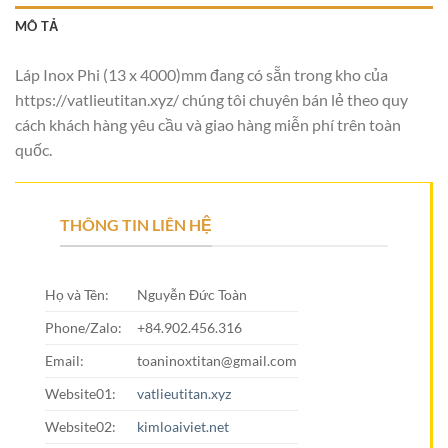
MÔ TẢ
Láp Inox Phi (13 x 4000)mm đang có sẵn trong kho của
https://vatlieutitan.xyz/ chúng tôi chuyên bán lẻ theo quy
cách khách hàng yêu cầu và giao hàng miễn phí trên toàn
quốc.
THÔNG TIN LIÊN HỆ
Họ và Tên:
Nguyễn Đức Toàn
Phone/Zalo:
+84.902.456.316
Email:
toaninoxtitan@gmail.com
Website01:
vatlieutitan.xyz
Website02:
kimloaiviet.net