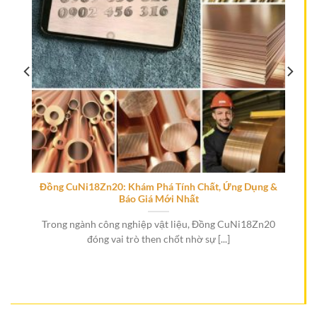
Ở
Đồng CuNi18Zn20: Khám Phá Tính Chất, Ứng Dụng &
Báo Giá Mới Nhất
h
Trong ngành công nghiệp vật liệu, Đồng CuNi18Zn20
đóng vai trò then chốt nhờ sự [...]