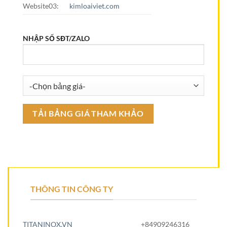
Website03:
kimloaiviet.com
NHẬP SỐ SĐT/ZALO
THÔNG TIN CÔNG TY
TITANINOX.VN
+84909246316