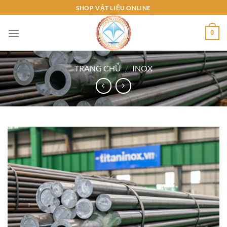
Bỏ
SHOP VẬT LIỆU ONLINE
qua
nội
0
dung
TRANG CHỦ
/
INOX