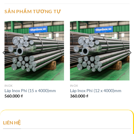
SẢN PHẨM TƯƠNG TỰ
INOX
INOX
Láp Inox Phi (15 x 4000)mm
Láp Inox Phi (12 x 4000)mm
560.000
₫
360.000
₫
LIÊN HỆ