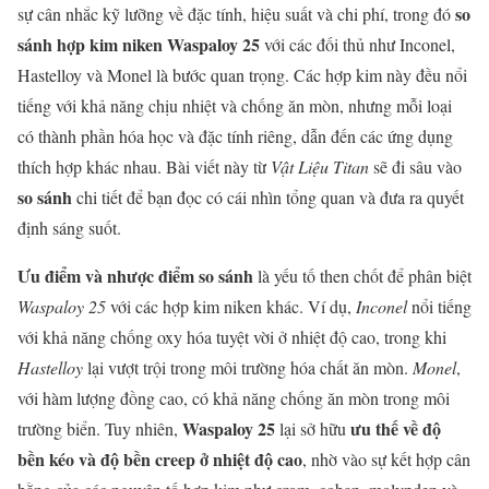
so
sự cân nhắc kỹ lưỡng về đặc tính, hiệu suất và chi phí, trong đó
sánh hợp kim niken Waspaloy 25
với các đối thủ như Inconel,
Hastelloy và Monel là bước quan trọng. Các hợp kim này đều nổi
tiếng với khả năng chịu nhiệt và chống ăn mòn, nhưng mỗi loại
có thành phần hóa học và đặc tính riêng, dẫn đến các ứng dụng
thích hợp khác nhau. Bài viết này từ
Vật Liệu Titan
sẽ đi sâu vào
so sánh
chi tiết để bạn đọc có cái nhìn tổng quan và đưa ra quyết
định sáng suốt.
Ưu điểm và nhược điểm so sánh
là yếu tố then chốt để phân biệt
Waspaloy 25
với các hợp kim niken khác. Ví dụ,
Inconel
nổi tiếng
với khả năng chống oxy hóa tuyệt vời ở nhiệt độ cao, trong khi
Hastelloy
lại vượt trội trong môi trường hóa chất ăn mòn.
Monel
,
với hàm lượng đồng cao, có khả năng chống ăn mòn trong môi
Waspaloy 25
ưu thế về độ
trường biển. Tuy nhiên,
lại sở hữu
bền kéo và độ bền creep ở nhiệt độ cao
, nhờ vào sự kết hợp cân