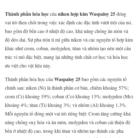
Thành phần hóa học
niken hợp kim Waspaloy 25
của
đóng
vai trò then chốt trong việc xác định các đặc tính vượt trội của nó,
bao gồm độ bền cao ở nhiệt độ cao, khả năng chống ăn mòn và
độ dẻo dai. Sự pha trộn tỉ mỉ giữa niken và các nguyên tố hợp kim
khác như crom, coban, molypden, titan và nhôm tạo nên một cấu
trúc vi mô đặc biệt, mang lại những tính chất cơ học và hóa học
ưu việt cho vật liệu này.
Waspaloy 25
Thành phần hóa học của
bao gồm các nguyên tố
chính sau: niken (Ni) là thành phần cơ bản, chiếm khoảng 57%;
crom (Cr) khoảng 19%; coban (Co) khoảng 13%; molypden (Mo)
khoảng 4%; titan (Ti) khoảng 3%; và nhôm (Al) khoảng 1.3%.
Mỗi nguyên tố đóng một vai trò riêng biệt: Crom tăng cường khả
năng chống oxy hóa và ăn mòn, molypden và coban cải thiện độ
bền ở nhiệt độ cao, trong khi titan và nhôm tạo thành các pha