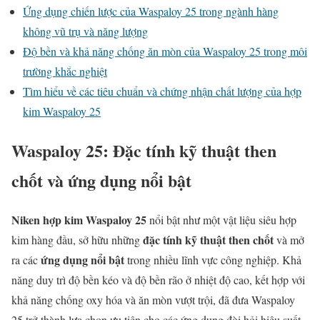
Ứng dụng chiến lược của Waspaloy 25 trong ngành hàng
không vũ trụ và năng lượng
Độ bền và khả năng chống ăn mòn của Waspaloy 25 trong môi
trường khắc nghiệt
Tìm hiểu về các tiêu chuẩn và chứng nhận chất lượng của hợp
kim Waspaloy 25
Waspaloy 25: Đặc tính kỹ thuật then
chốt và ứng dụng nổi bật
Niken hợp kim Waspaloy 25
nổi bật như một vật liệu siêu hợp
đặc tính kỹ thuật then chốt
kim hàng đầu, sở hữu những
và mở
ứng dụng nổi bật
ra các
trong nhiều lĩnh vực công nghiệp. Khả
năng duy trì độ bền kéo và độ bền rão ở nhiệt độ cao, kết hợp với
khả năng chống oxy hóa và ăn mòn vượt trội, đã đưa Waspaloy
25 trở thành lựa chọn ưu tiên cho các ứng dụng đòi hỏi hiệu suất