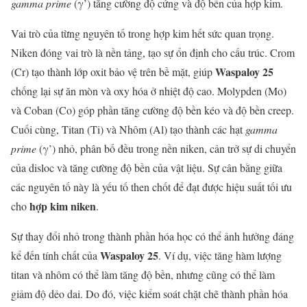
gamma prime
(γ’) tăng cường độ cứng và độ bền của hợp kim.
Vai trò của từng nguyên tố trong hợp kim hết sức quan trọng.
Niken đóng vai trò là nền tảng, tạo sự ổn định cho cấu trúc. Crom
Waspaloy 25
(Cr) tạo thành lớp oxit bảo vệ trên bề mặt, giúp
chống lại sự ăn mòn và oxy hóa ở nhiệt độ cao. Molypden (Mo)
và Coban (Co) góp phần tăng cường độ bền kéo và độ bền creep.
Cuối cùng, Titan (Ti) và Nhôm (Al) tạo thành các hạt
gamma
prime
(γ’) nhỏ, phân bố đều trong nền niken, cản trở sự di chuyển
của disloc và tăng cường độ bền của vật liệu. Sự cân bằng giữa
các nguyên tố này là yếu tố then chốt để đạt được hiệu suất tối ưu
hợp kim niken
cho
.
Sự thay đổi nhỏ trong thành phần hóa học có thể ảnh hưởng đáng
Waspaloy 25
kể đến tính chất của
. Ví dụ, việc tăng hàm lượng
titan và nhôm có thể làm tăng độ bền, nhưng cũng có thể làm
giảm độ dẻo dai. Do đó, việc kiểm soát chặt chẽ thành phần hóa