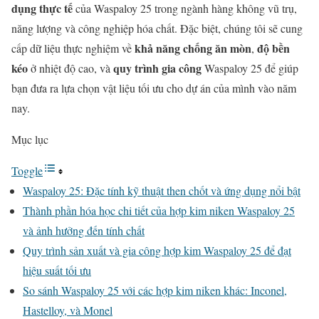
dụng thực tế
của Waspaloy 25 trong ngành hàng không vũ trụ,
năng lượng và công nghiệp hóa chất. Đặc biệt, chúng tôi sẽ cung
khả năng chống ăn mòn
độ bền
cấp dữ liệu thực nghiệm về
,
kéo
quy trình gia công
ở nhiệt độ cao, và
Waspaloy 25 để giúp
bạn đưa ra lựa chọn vật liệu tối ưu cho dự án của mình vào năm
nay.
Mục lục
Toggle
Waspaloy 25: Đặc tính kỹ thuật then chốt và ứng dụng nổi bật
Thành phần hóa học chi tiết của hợp kim niken Waspaloy 25
và ảnh hưởng đến tính chất
Quy trình sản xuất và gia công hợp kim Waspaloy 25 để đạt
hiệu suất tối ưu
So sánh Waspaloy 25 với các hợp kim niken khác: Inconel,
Hastelloy, và Monel