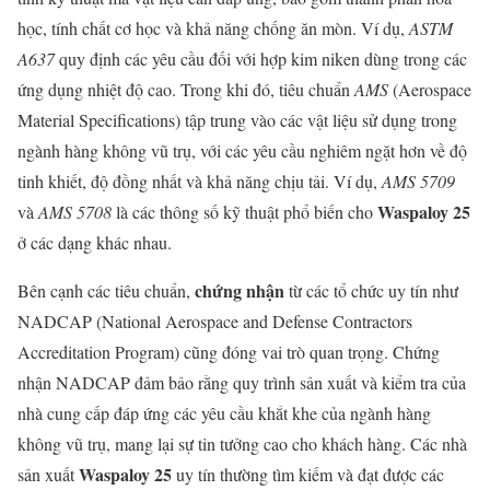
học, tính chất cơ học và khả năng chống ăn mòn. Ví dụ,
ASTM
A637
quy định các yêu cầu đối với hợp kim niken dùng trong các
ứng dụng nhiệt độ cao. Trong khi đó, tiêu chuẩn
AMS
(Aerospace
Material Specifications) tập trung vào các vật liệu sử dụng trong
ngành hàng không vũ trụ, với các yêu cầu nghiêm ngặt hơn về độ
tinh khiết, độ đồng nhất và khả năng chịu tải. Ví dụ,
AMS 5709
Waspaloy 25
và
AMS 5708
là các thông số kỹ thuật phổ biến cho
ở các dạng khác nhau.
chứng nhận
Bên cạnh các tiêu chuẩn,
từ các tổ chức uy tín như
NADCAP (National Aerospace and Defense Contractors
Accreditation Program) cũng đóng vai trò quan trọng. Chứng
nhận NADCAP đảm bảo rằng quy trình sản xuất và kiểm tra của
nhà cung cấp đáp ứng các yêu cầu khắt khe của ngành hàng
không vũ trụ, mang lại sự tin tưởng cao cho khách hàng. Các nhà
Waspaloy 25
sản xuất
uy tín thường tìm kiếm và đạt được các