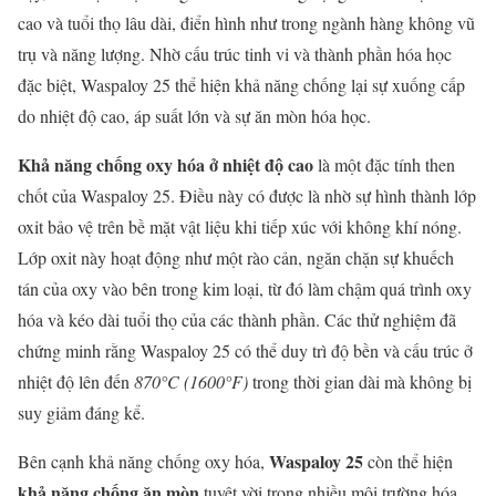
cao và tuổi thọ lâu dài, điển hình như trong ngành hàng không vũ
trụ và năng lượng. Nhờ cấu trúc tinh vi và thành phần hóa học
đặc biệt, Waspaloy 25 thể hiện khả năng chống lại sự xuống cấp
do nhiệt độ cao, áp suất lớn và sự ăn mòn hóa học.
Khả năng chống oxy hóa ở nhiệt độ cao
là một đặc tính then
chốt của Waspaloy 25. Điều này có được là nhờ sự hình thành lớp
oxit bảo vệ trên bề mặt vật liệu khi tiếp xúc với không khí nóng.
Lớp oxit này hoạt động như một rào cản, ngăn chặn sự khuếch
tán của oxy vào bên trong kim loại, từ đó làm chậm quá trình oxy
hóa và kéo dài tuổi thọ của các thành phần. Các thử nghiệm đã
chứng minh rằng Waspaloy 25 có thể duy trì độ bền và cấu trúc ở
nhiệt độ lên đến
870°C (1600°F)
trong thời gian dài mà không bị
suy giảm đáng kể.
Waspaloy 25
Bên cạnh khả năng chống oxy hóa,
còn thể hiện
khả năng chống ăn mòn
tuyệt vời trong nhiều môi trường hóa