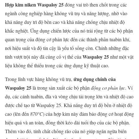
Hợp kim niken Waspaloy 25
đóng vai trò then chốt trong các
ngành công nghiệp hàng không vũ trụ và năng lượng, nhờ vào
khả năng duy trì độ bền cao và khả năng chống chịu nhiệt độ
khắc nghiệt. Ứng dụng chiến lược của nó trải rộng từ các bộ phận
quan trọng của động cơ phản lực đến các thành phần tuabin khí,
nơi hiệu suất và độ tin cậy là yếu tố sống còn. Chính những đặc
Waspaloy 25
tính vượt trội này đã củng cố vị thế của
như một vật
liệu không thể thiếu trong các ứng dụng kỹ thuật cao.
ứng dụng chính của
Trong lĩnh vực hàng không vũ trụ,
Waspaloy 25
là trong sản xuất các bộ phận
động cơ phản lực
. Ví
dụ, các cánh tuabin, đĩa và vòng chịu tải trọng lớn và nhiệt độ cao
được chế tạo từ Waspaloy 25. Khả năng duy trì độ bền ở nhiệt độ
cao (lên đến
870°C
) của hợp kim này đảm bảo động cơ hoạt động
hiệu quả và an toàn, đồng thời kéo dài tuổi thọ của các bộ phận.
Thêm vào đó, tính chất chống rão của nó giúp ngăn ngừa biến