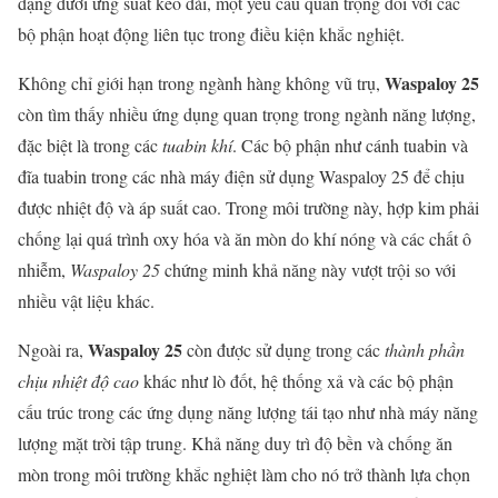
dạng dưới ứng suất kéo dài, một yêu cầu quan trọng đối với các
bộ phận hoạt động liên tục trong điều kiện khắc nghiệt.
Waspaloy 25
Không chỉ giới hạn trong ngành hàng không vũ trụ,
còn tìm thấy nhiều ứng dụng quan trọng trong ngành năng lượng,
đặc biệt là trong các
tuabin khí
. Các bộ phận như cánh tuabin và
đĩa tuabin trong các nhà máy điện sử dụng Waspaloy 25 để chịu
được nhiệt độ và áp suất cao. Trong môi trường này, hợp kim phải
chống lại quá trình oxy hóa và ăn mòn do khí nóng và các chất ô
nhiễm,
Waspaloy 25
chứng minh khả năng này vượt trội so với
nhiều vật liệu khác.
Waspaloy 25
Ngoài ra,
còn được sử dụng trong các
thành phần
chịu nhiệt độ cao
khác như lò đốt, hệ thống xả và các bộ phận
cấu trúc trong các ứng dụng năng lượng tái tạo như nhà máy năng
lượng mặt trời tập trung. Khả năng duy trì độ bền và chống ăn
mòn trong môi trường khắc nghiệt làm cho nó trở thành lựa chọn