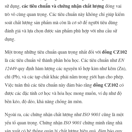
các tiêu chuẩn và chứng nhận chất lượng
sử dụng,
đóng vai
trò vô cùng quan trọng. Các tiêu chuẩn này không chỉ giúp kiểm
soát chất lượng sản phẩm mà còn là cơ sở để người tiêu dùng
đánh giá và lựa chọn được sản phẩm phù hợp với nhu cầu sử
dụng.
đồng CZ102
Một trong những tiêu chuẩn quan trọng nhất đối với
là các tiêu chuẩn về thành phần hóa học. Các tiêu chuẩn như
EN
12449
quy định hàm lượng các nguyên tố hợp kim như kẽm (Zn),
chì (Pb), và các tạp chất khác phải nằm trong giới hạn cho phép.
đồng CZ102
Việc tuân thủ các tiêu chuẩn này đảm bảo rằng
có
được các đặc tính cơ học và hóa học mong muốn, ví dụ như độ
bền kéo, độ dẻo, khả năng chống ăn mòn.
Ngoài ra, các chứng nhận chất lượng như
ISO 9001
cũng là một
yếu tố quan trọng. Chứng nhận
ISO 9001
chứng minh rằng nhà
sản xuất có hệ thống quản lý chất lượng hiệu quả, đảm bảo quy