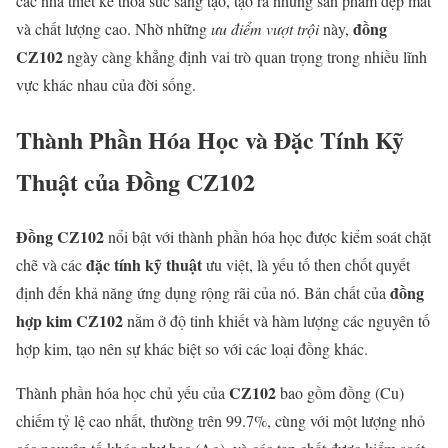
các nhà thiết kế thỏa sức sáng tạo, tạo ra những sản phẩm đẹp mắt
đồng
và chất lượng cao. Nhờ những
ưu điểm vượt trội
này,
CZ102
ngày càng khẳng định vai trò quan trọng trong nhiều lĩnh
vực khác nhau của đời sống.
Thành Phần Hóa Học và Đặc Tính Kỹ
Thuật của
Đồng CZ102
Đồng CZ102
nổi bật với thành phần hóa học được kiểm soát chặt
đặc tính kỹ thuật
chẽ và các
ưu việt, là yếu tố then chốt quyết
đồng
định đến khả năng ứng dụng rộng rãi của nó. Bản chất của
hợp kim CZ102
nằm ở độ tinh khiết và hàm lượng các nguyên tố
hợp kim, tạo nên sự khác biệt so với các loại đồng khác.
CZ102
Thành phần hóa học chủ yếu của
bao gồm đồng (Cu)
chiếm tỷ lệ cao nhất, thường trên 99.7%, cùng với một lượng nhỏ