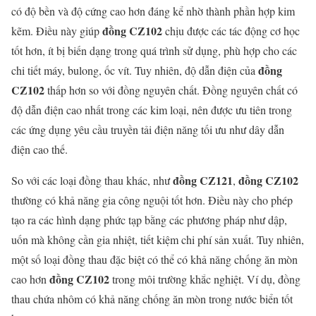
có độ bền và độ cứng cao hơn đáng kể nhờ thành phần hợp kim
đồng CZ102
kẽm. Điều này giúp
chịu được các tác động cơ học
tốt hơn, ít bị biến dạng trong quá trình sử dụng, phù hợp cho các
đồng
chi tiết máy, bulong, ốc vít. Tuy nhiên, độ dẫn điện của
CZ102
thấp hơn so với đồng nguyên chất. Đồng nguyên chất có
độ dẫn điện cao nhất trong các kim loại, nên được ưu tiên trong
các ứng dụng yêu cầu truyền tải điện năng tối ưu như dây dẫn
điện cao thế.
đồng CZ121
đồng CZ102
So với các loại đồng thau khác, như
,
thường có khả năng gia công nguội tốt hơn. Điều này cho phép
tạo ra các hình dạng phức tạp bằng các phương pháp như dập,
uốn mà không cần gia nhiệt, tiết kiệm chi phí sản xuất. Tuy nhiên,
một số loại đồng thau đặc biệt có thể có khả năng chống ăn mòn
đồng CZ102
cao hơn
trong môi trường khắc nghiệt. Ví dụ, đồng
thau chứa nhôm có khả năng chống ăn mòn trong nước biển tốt