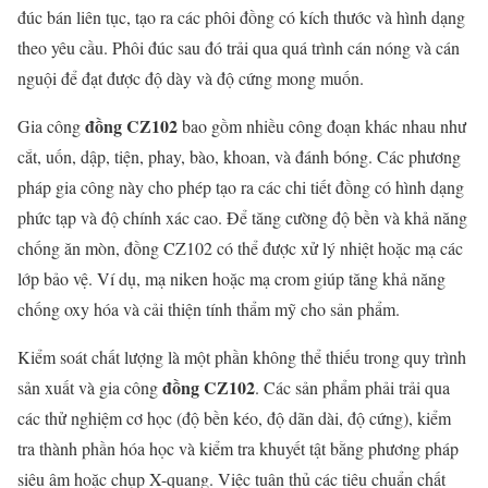
đúc bán liên tục, tạo ra các phôi đồng có kích thước và hình dạng
theo yêu cầu. Phôi đúc sau đó trải qua quá trình cán nóng và cán
nguội để đạt được độ dày và độ cứng mong muốn.
đồng CZ102
Gia công
bao gồm nhiều công đoạn khác nhau như
cắt, uốn, dập, tiện, phay, bào, khoan, và đánh bóng. Các phương
pháp gia công này cho phép tạo ra các chi tiết đồng có hình dạng
phức tạp và độ chính xác cao. Để tăng cường độ bền và khả năng
chống ăn mòn, đồng CZ102 có thể được xử lý nhiệt hoặc mạ các
lớp bảo vệ. Ví dụ, mạ niken hoặc mạ crom giúp tăng khả năng
chống oxy hóa và cải thiện tính thẩm mỹ cho sản phẩm.
Kiểm soát chất lượng là một phần không thể thiếu trong quy trình
đồng CZ102
sản xuất và gia công
. Các sản phẩm phải trải qua
các thử nghiệm cơ học (độ bền kéo, độ dãn dài, độ cứng), kiểm
tra thành phần hóa học và kiểm tra khuyết tật bằng phương pháp
siêu âm hoặc chụp X-quang. Việc tuân thủ các tiêu chuẩn chất