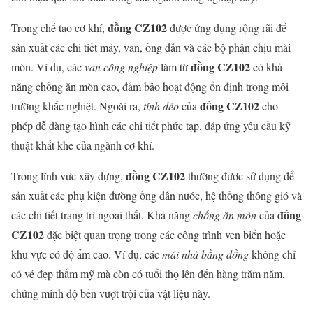
đồng CZ102
Trong chế tạo cơ khí,
được ứng dụng rộng rãi để
sản xuất các chi tiết máy, van, ống dẫn và các bộ phận chịu mài
đồng CZ102
mòn. Ví dụ, các
van công nghiệp
làm từ
có khả
năng chống ăn mòn cao, đảm bảo hoạt động ổn định trong môi
đồng CZ102
trường khắc nghiệt. Ngoài ra,
tính dẻo
của
cho
phép dễ dàng tạo hình các chi tiết phức tạp, đáp ứng yêu cầu kỹ
thuật khắt khe của ngành cơ khí.
đồng CZ102
Trong lĩnh vực xây dựng,
thường được sử dụng để
sản xuất các phụ kiện đường ống dẫn nước, hệ thống thông gió và
đồng
các chi tiết trang trí ngoại thất. Khả năng
chống ăn mòn
của
CZ102
đặc biệt quan trọng trong các công trình ven biển hoặc
khu vực có độ ẩm cao. Ví dụ, các
mái nhà bằng đồng
không chỉ
có vẻ đẹp thẩm mỹ mà còn có tuổi thọ lên đến hàng trăm năm,
chứng minh độ bền vượt trội của vật liệu này.