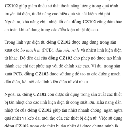
CZ102
giúp giảm thiểu sự thất thoát năng lượng trong quá trình
truyền tải điện, từ đó nâng cao hiệu quả và tiết kiệm chi phí.
đồng CZ102
Ngoài ra, khả năng chịu nhiệt tốt của
cũng đảm bảo
an toàn khi sử dụng trong các điều kiện nhiệt độ cao.
đồng CZ102
Trong lĩnh vực điện tử,
được ứng dụng trong sản
xuất các
bo mạch in
(PCB),
đầu nối
,
rơ le
và nhiều linh kiện điện
đồng CZ102
tử khác. Độ dẻo dai của
cho phép nó được tạo hình
thành các chi tiết phức tạp với độ chính xác cao. Ví dụ, trong sản
đồng CZ102
xuất PCB,
được sử dụng để tạo ra các đường mạch
dẫn điện, kết nối các linh kiện điện tử với nhau.
đồng CZ102
Ngoài ra,
còn được sử dụng trong sản xuất các thiết
bị tản nhiệt cho các linh kiện điện tử công suất lớn. Khả năng dẫn
đồng CZ102
nhiệt tốt của
giúp tản nhiệt nhanh chóng, ngăn ngừa
quá nhiệt và kéo dài tuổi thọ của các thiết bị điện tử. Việc sử dụng
đồng CZ102
trong các thiết bị tản nhiệt đã được chứng minh là