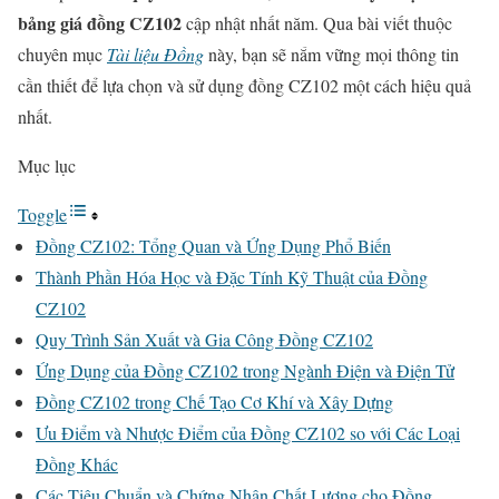
bảng giá đồng CZ102
cập nhật nhất năm. Qua bài viết thuộc
chuyên mục
Tài liệu Đồng
này, bạn sẽ nắm vững mọi thông tin
cần thiết để lựa chọn và sử dụng đồng CZ102 một cách hiệu quả
nhất.
Mục lục
Toggle
Đồng CZ102: Tổng Quan và Ứng Dụng Phổ Biến
Thành Phần Hóa Học và Đặc Tính Kỹ Thuật của Đồng
CZ102
Quy Trình Sản Xuất và Gia Công Đồng CZ102
Ứng Dụng của Đồng CZ102 trong Ngành Điện và Điện Tử
Đồng CZ102 trong Chế Tạo Cơ Khí và Xây Dựng
Ưu Điểm và Nhược Điểm của Đồng CZ102 so với Các Loại
Đồng Khác
Các Tiêu Chuẩn và Chứng Nhận Chất Lượng cho Đồng