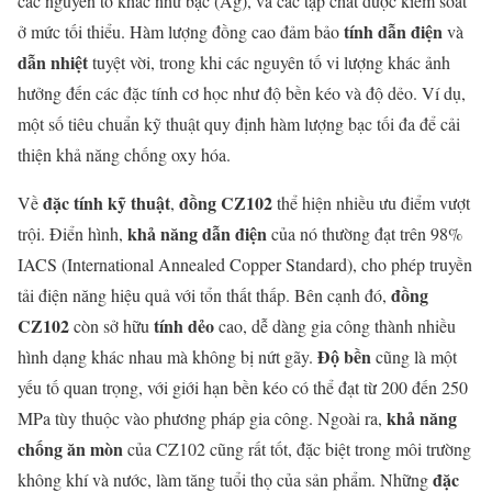
các nguyên tố khác như bạc (Ag), và các tạp chất được kiểm soát
tính dẫn điện
ở mức tối thiểu. Hàm lượng đồng cao đảm bảo
và
dẫn nhiệt
tuyệt vời, trong khi các nguyên tố vi lượng khác ảnh
hưởng đến các đặc tính cơ học như độ bền kéo và độ dẻo. Ví dụ,
một số tiêu chuẩn kỹ thuật quy định hàm lượng bạc tối đa để cải
thiện khả năng chống oxy hóa.
đặc tính kỹ thuật
đồng CZ102
Về
,
thể hiện nhiều ưu điểm vượt
khả năng dẫn điện
trội. Điển hình,
của nó thường đạt trên 98%
IACS (International Annealed Copper Standard), cho phép truyền
đồng
tải điện năng hiệu quả với tổn thất thấp. Bên cạnh đó,
CZ102
tính dẻo
còn sở hữu
cao, dễ dàng gia công thành nhiều
Độ bền
hình dạng khác nhau mà không bị nứt gãy.
cũng là một
yếu tố quan trọng, với giới hạn bền kéo có thể đạt từ 200 đến 250
khả năng
MPa tùy thuộc vào phương pháp gia công. Ngoài ra,
chống ăn mòn
của CZ102 cũng rất tốt, đặc biệt trong môi trường
đặc
không khí và nước, làm tăng tuổi thọ của sản phẩm. Những