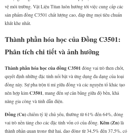
vệ môi trường. Vật Liệu Titan luôn hướng tới việc cung cấp các
sản phẩm đồng C3501 chất lượng cao, đáp ứng mọi tiêu chuẩn
khắt khe nhất.
Thành phần hóa học của Đồng C3501:
Phân tích chi tiết và ảnh hưởng
Thành phần hóa học của đồng C3501
đóng vai trò then chốt,
quyết định những đặc tính nổi bật và ứng dụng đa dạng của loại
đồng này. Sự pha trộn tỉ mỉ giữa đồng và các nguyên tố khác tạo
C3501
nên hợp kim
, mang đến sự cân bằng giữa độ bền, khả
năng gia công và tính dẫn điện.
Đồng (Cu)
chiếm tỷ lệ chủ yếu, thường từ 61% đến 64%, đóng
Kẽm (Zn)
vai trò nền tảng cho các đặc tính vốn có của đồng.
là
thành phần quan trọng thứ hai, dao động từ 34,5% đến 37,5%, có