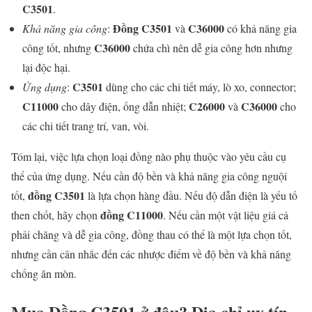
C3501
.
Đồng C3501
C36000
Khả năng gia công
:
và
có khả năng gia
C36000
công tốt, nhưng
chứa chì nên dễ gia công hơn nhưng
lại độc hại.
C3501
Ứng dụng
:
dùng cho các chi tiết máy, lò xo, connector;
C11000
C26000
C36000
cho dây điện, ống dẫn nhiệt;
và
cho
các chi tiết trang trí, van, vòi.
Tóm lại, việc lựa chọn loại đồng nào phụ thuộc vào yêu cầu cụ
thể của ứng dụng. Nếu cần độ bền và khả năng gia công nguội
đồng C3501
tốt,
là lựa chọn hàng đầu. Nếu độ dẫn điện là yếu tố
đồng C11000
then chốt, hãy chọn
. Nếu cần một vật liệu giá cả
phải chăng và dễ gia công, đồng thau có thể là một lựa chọn tốt,
nhưng cần cân nhắc đến các nhược điểm về độ bền và khả năng
chống ăn mòn.
Mua Đồng C3501 ở đâu? Địa chỉ uy tín