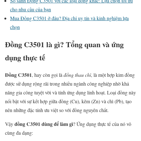
So sánh Đồng C3501 với các loại đồng khác: Lựa chọn tối ưu
cho nhu cầu của bạn
Mua Đồng C3501 ở đâu? Địa chỉ uy tín và kinh nghiệm lựa
chọn
Đồng C3501 là gì? Tổng quan và ứng
dụng thực tế
Đồng C3501
, hay còn gọi là
đồng thau chì
, là một hợp kim đồng
được sử dụng rộng rãi trong nhiều ngành công nghiệp nhờ khả
năng gia công tuyệt vời và tính ứng dụng linh hoạt. Loại đồng này
nổi bật với sự kết hợp giữa đồng (Cu), kẽm (Zn) và chì (Pb), tạo
nên những đặc tính ưu việt so với đồng nguyên chất.
đồng C3501 dùng để làm gì
Vậy
? Ứng dụng thực tế của nó vô
cùng đa dạng: