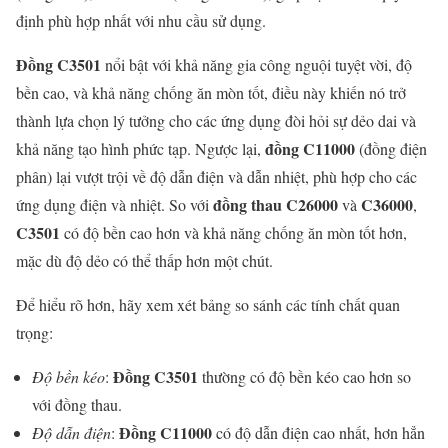
định phù hợp nhất với nhu cầu sử dụng.
Đồng C3501
nổi bật với khả năng gia công nguội tuyệt vời, độ
bền cao, và khả năng chống ăn mòn tốt, điều này khiến nó trở
thành lựa chọn lý tưởng cho các ứng dụng đòi hỏi sự dẻo dai và
đồng C11000
khả năng tạo hình phức tạp. Ngược lại,
(đồng điện
phân) lại vượt trội về độ dẫn điện và dẫn nhiệt, phù hợp cho các
đồng thau C26000
C36000
ứng dụng điện và nhiệt. So với
và
,
C3501
có độ bền cao hơn và khả năng chống ăn mòn tốt hơn,
mặc dù độ dẻo có thể thấp hơn một chút.
Để hiểu rõ hơn, hãy xem xét bảng so sánh các tính chất quan
trọng:
Đồng C3501
Độ bền kéo
:
thường có độ bền kéo cao hơn so
với đồng thau.
Đồng C11000
Độ dẫn điện
:
có độ dẫn điện cao nhất, hơn hẳn