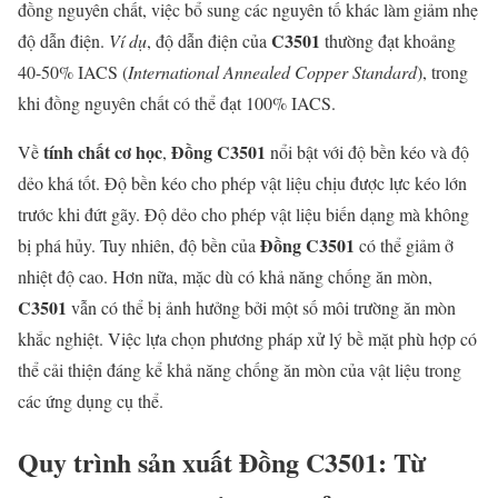
đồng nguyên chất, việc bổ sung các nguyên tố khác làm giảm nhẹ
C3501
độ dẫn điện.
Ví dụ
, độ dẫn điện của
thường đạt khoảng
40-50% IACS (
International Annealed Copper Standard
), trong
khi đồng nguyên chất có thể đạt 100% IACS.
tính chất cơ học
Đồng C3501
Về
,
nổi bật với độ bền kéo và độ
dẻo khá tốt. Độ bền kéo cho phép vật liệu chịu được lực kéo lớn
trước khi đứt gãy. Độ dẻo cho phép vật liệu biến dạng mà không
Đồng C3501
bị phá hủy. Tuy nhiên, độ bền của
có thể giảm ở
nhiệt độ cao. Hơn nữa, mặc dù có khả năng chống ăn mòn,
C3501
vẫn có thể bị ảnh hưởng bởi một số môi trường ăn mòn
khắc nghiệt. Việc lựa chọn phương pháp xử lý bề mặt phù hợp có
thể cải thiện đáng kể khả năng chống ăn mòn của vật liệu trong
các ứng dụng cụ thể.
Quy trình sản xuất
Đồng C3501
: Từ