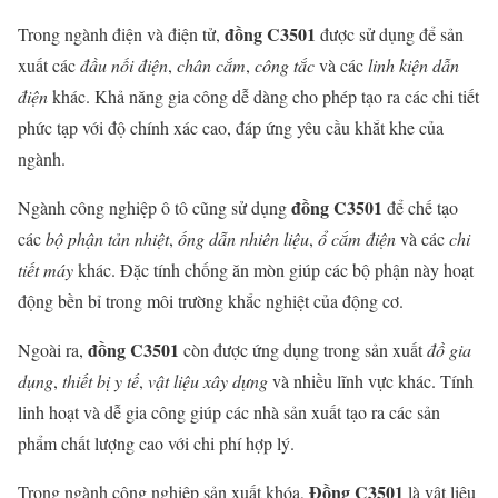
đồng C3501
Trong ngành điện và điện tử,
được sử dụng để sản
xuất các
đầu nối điện
,
chân cắm
,
công tắc
và các
linh kiện dẫn
điện
khác. Khả năng gia công dễ dàng cho phép tạo ra các chi tiết
phức tạp với độ chính xác cao, đáp ứng yêu cầu khắt khe của
ngành.
đồng C3501
Ngành công nghiệp ô tô cũng sử dụng
để chế tạo
các
bộ phận tản nhiệt
,
ống dẫn nhiên liệu
,
ổ cắm điện
và các
chi
tiết máy
khác. Đặc tính chống ăn mòn giúp các bộ phận này hoạt
động bền bỉ trong môi trường khắc nghiệt của động cơ.
đồng C3501
Ngoài ra,
còn được ứng dụng trong sản xuất
đồ gia
dụng
,
thiết bị y tế
,
vật liệu xây dựng
và nhiều lĩnh vực khác. Tính
linh hoạt và dễ gia công giúp các nhà sản xuất tạo ra các sản
phẩm chất lượng cao với chi phí hợp lý.
Đồng C3501
Trong ngành công nghiệp sản xuất khóa,
là vật liệu