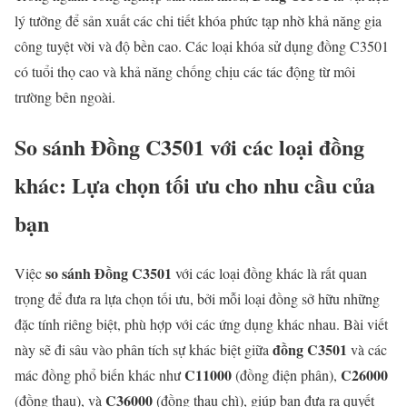
lý tưởng để sản xuất các chi tiết khóa phức tạp nhờ khả năng gia
công tuyệt vời và độ bền cao. Các loại khóa sử dụng đồng C3501
có tuổi thọ cao và khả năng chống chịu các tác động từ môi
trường bên ngoài.
So sánh
Đồng C3501
với các loại đồng
khác: Lựa chọn tối ưu cho nhu cầu của
bạn
so sánh Đồng C3501
Việc
với các loại đồng khác là rất quan
trọng để đưa ra lựa chọn tối ưu, bởi mỗi loại đồng sở hữu những
đặc tính riêng biệt, phù hợp với các ứng dụng khác nhau. Bài viết
đồng C3501
này sẽ đi sâu vào phân tích sự khác biệt giữa
và các
C11000
C26000
mác đồng phổ biến khác như
(đồng điện phân),
C36000
(đồng thau), và
(đồng thau chì), giúp bạn đưa ra quyết