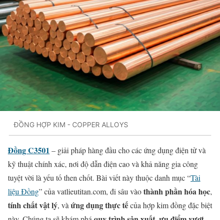
ĐỒNG HỢP KIM - COPPER ALLOYS
Đồng C3501
– giải pháp hàng đầu cho các ứng dụng điện tử và
kỹ thuật chính xác, nơi độ dẫn điện cao và khả năng gia công
tuyệt vời là yếu tố then chốt. Bài viết này thuộc danh mục “
Tài
thành phần hóa học
liệu Đồng
” của vatlieutitan.com, đi sâu vào
,
tính chất vật lý
ứng dụng thực tế
, và
của hợp kim đồng đặc biệt
quy trình sản xuất
ưu điểm vượt
này. Chúng ta sẽ khám phá
,