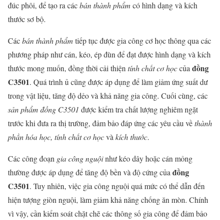
đúc phôi, để tạo ra các
bán thành phẩm
có hình dạng và kích
thước sơ bộ.
Các
bán thành phẩm
tiếp tục được gia công cơ học thông qua các
phương pháp như cán, kéo, ép đùn để đạt được hình dạng và kích
đồng
thước mong muốn, đồng thời cải thiện
tính chất cơ học
của
C3501
. Quá trình ủ cũng được áp dụng để làm giảm ứng suất dư
trong vật liệu, tăng độ dẻo và khả năng gia công. Cuối cùng, các
sản phẩm đồng C3501
được kiểm tra chất lượng nghiêm ngặt
trước khi đưa ra thị trường, đảm bảo đáp ứng các yêu cầu về
thành
phần hóa học, tính chất cơ học
và
kích thước
.
Các công đoạn
gia công nguội
như kéo dây hoặc cán mỏng
đồng
thường được áp dụng để tăng độ bền và độ cứng của
C3501
. Tuy nhiên, việc gia công nguội quá mức có thể dẫn đến
hiện tượng giòn nguội, làm giảm khả năng chống ăn mòn. Chính
vì vậy, cần kiểm soát chặt chẽ các thông số gia công để đảm bảo