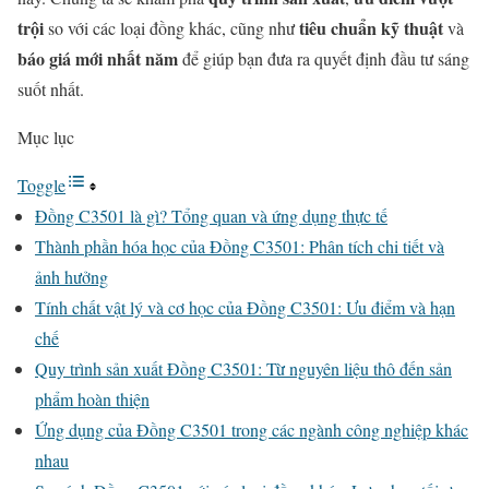
trội
tiêu chuẩn kỹ thuật
so với các loại đồng khác, cũng như
và
báo giá mới nhất năm
để giúp bạn đưa ra quyết định đầu tư sáng
suốt nhất.
Mục lục
Toggle
Đồng C3501 là gì? Tổng quan và ứng dụng thực tế
Thành phần hóa học của Đồng C3501: Phân tích chi tiết và
ảnh hưởng
Tính chất vật lý và cơ học của Đồng C3501: Ưu điểm và hạn
chế
Quy trình sản xuất Đồng C3501: Từ nguyên liệu thô đến sản
phẩm hoàn thiện
Ứng dụng của Đồng C3501 trong các ngành công nghiệp khác
nhau